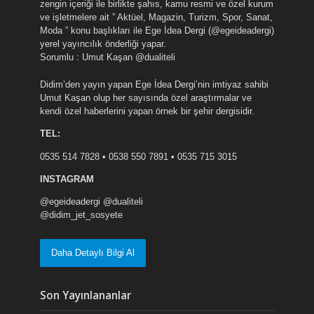
zengin içeriği ile birlikte şahıs, kamu resmi ve özel kurum
ve işletmelere ait ” Aktüel, Magazin, Turizm, Spor, Sanat,
Moda ” konu başlıkları ile Ege İdea Dergi (@egeideadergi)
yerel yayıncılık önderliği yapar.
Sorumlu : Umut Kaşan @dualiteli
Didim’den yayın yapan Ege İdea Dergi’nin imtiyaz sahibi
Umut Kaşan olup her sayısında özel araştırmalar ve
kendi özel haberlerini yapan örnek bir şehir dergisidir.
TEL:
0535 514 7828 • 0538 550 7891 • 0535 715 3015
INSTAGRAM
@egeideadergi @dualiteli
@didim_jet_sosyete
Daha Detaylı Bilgi Al
Son Yayınlananlar