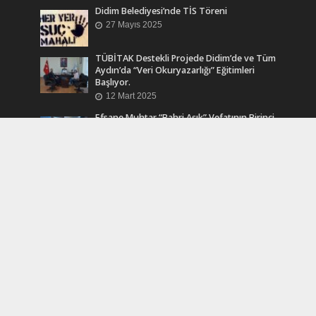
Didim Belediyesi’nde TİS Töreni
27 Mayıs 2025
TÜBİTAK Destekli Projede Didim’de ve Tüm
Aydın’da “Veri Okuryazarlığı” Eğitimleri
Başlıyor.
12 Mart 2025
Efsane Muhtar “Bahri Aşık” Vefatının Birinci
Yılında Unutulmadı
24 Kasım 2024
Turkcell Dergilik İndir Oku