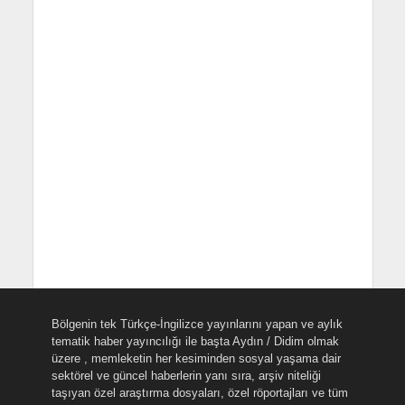
Bölgenin tek Türkçe-İngilizce yayınlarını yapan ve aylık
tematik haber yayıncılığı ile başta Aydın / Didim olmak
üzere , memleketin her kesiminden sosyal yaşama dair
sektörel ve güncel haberlerin yanı sıra, arşiv niteliği
taşıyan özel araştırma dosyaları, özel röportajları ve tüm