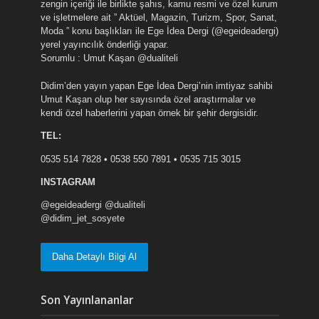
zengin içeriği ile birlikte şahıs, kamu resmi ve özel kurum
ve işletmelere ait ” Aktüel, Magazin, Turizm, Spor, Sanat,
Moda ” konu başlıkları ile Ege İdea Dergi (@egeideadergi)
yerel yayıncılık önderliği yapar.
Sorumlu : Umut Kaşan @dualiteli
Didim’den yayın yapan Ege İdea Dergi’nin imtiyaz sahibi
Umut Kaşan olup her sayısında özel araştırmalar ve
kendi özel haberlerini yapan örnek bir şehir dergisidir.
TEL:
0535 514 7828 • 0538 550 7891 • 0535 715 3015
INSTAGRAM
@egeideadergi @dualiteli
@didim_jet_sosyete
Daha Detaylı Bilgi Al
Son Yayınlananlar