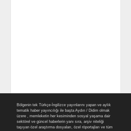
Bölgenin tek Türkçe-İngilizce yayınlarını yapan ve aylık
tematik haber yayıncılığı ile başta Aydın / Didim olmak
üzere , memleketin her kesiminden sosyal yaşama dair
sektörel ve güncel haberlerin yanı sıra, arşiv niteliği
taşıyan özel araştırma dosyaları, özel röportajları ve tüm