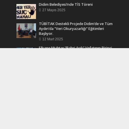
Didim Belediyesi’nde TİS Töreni
27 Mayıs 2025
TÜBİTAK Destekli Projede Didim’de ve Tüm
Aydın’da “Veri Okuryazarlığı” Eğitimleri
Başlıyor.
12 Mart 2025
Efsane Muhtar “Bahri Aşık” Vefatının Birinci
Yılında Unutulmadı
24 Kasım 2024
Turkcell Dergilik İndir Oku