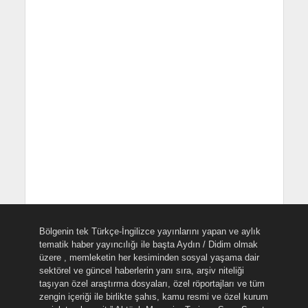
Bölgenin tek Türkçe-İngilizce yayınlarını yapan ve aylık
tematik haber yayıncılığı ile başta Aydın / Didim olmak
üzere , memleketin her kesiminden sosyal yaşama dair
sektörel ve güncel haberlerin yanı sıra, arşiv niteliği
taşıyan özel araştırma dosyaları, özel röportajları ve tüm
zengin içeriği ile birlikte şahıs, kamu resmi ve özel kurum