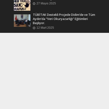
27 Mayıs 2025
TÜBİTAK Destekli Projede Didim’de ve Tüm
Aydın’da “Veri Okuryazarlığı” Eğitimleri
Başlıyor.
12 Mart 2025
Efsane Muhtar “Bahri Aşık” Vefatının Birinci
Yılında Unutulmadı
24 Kasım 2024
Turkcell Dergilik İndir Oku