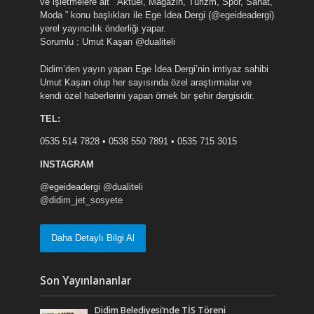
ve işletmelere ait ” Aktüel, Magazin, Turizm, Spor, Sanat,
Moda ” konu başlıkları ile Ege İdea Dergi (@egeideadergi)
yerel yayıncılık önderliği yapar.
Sorumlu : Umut Kaşan @dualiteli
Didim’den yayın yapan Ege İdea Dergi’nin imtiyaz sahibi
Umut Kaşan olup her sayısında özel araştırmalar ve
kendi özel haberlerini yapan örnek bir şehir dergisidir.
TEL:
0535 514 7828 • 0538 550 7891 • 0535 715 3015
INSTAGRAM
@egeideadergi @dualiteli
@didim_jet_sosyete
Daha Detaylı Bilgi Al
Son Yayınlananlar
Didim Belediyesi’nde TİS Töreni