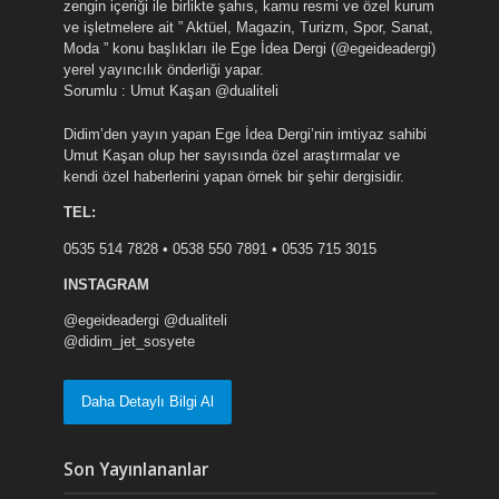
zengin içeriği ile birlikte şahıs, kamu resmi ve özel kurum
ve işletmelere ait ” Aktüel, Magazin, Turizm, Spor, Sanat,
Moda ” konu başlıkları ile Ege İdea Dergi (@egeideadergi)
yerel yayıncılık önderliği yapar.
Sorumlu : Umut Kaşan @dualiteli
Didim’den yayın yapan Ege İdea Dergi’nin imtiyaz sahibi
Umut Kaşan olup her sayısında özel araştırmalar ve
kendi özel haberlerini yapan örnek bir şehir dergisidir.
TEL:
0535 514 7828 • 0538 550 7891 • 0535 715 3015
INSTAGRAM
@egeideadergi @dualiteli
@didim_jet_sosyete
Daha Detaylı Bilgi Al
Son Yayınlananlar