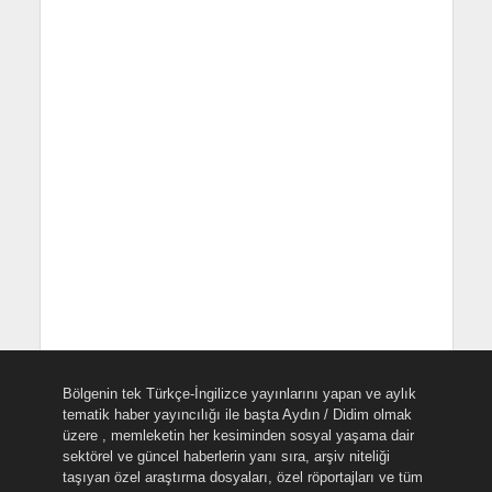
Bölgenin tek Türkçe-İngilizce yayınlarını yapan ve aylık
tematik haber yayıncılığı ile başta Aydın / Didim olmak
üzere , memleketin her kesiminden sosyal yaşama dair
sektörel ve güncel haberlerin yanı sıra, arşiv niteliği
taşıyan özel araştırma dosyaları, özel röportajları ve tüm