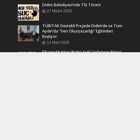
Didim Belediyesi’nde TİS Töreni
27 Mayıs 2025
TÜBİTAK Destekli Projede Didim’de ve Tüm
Aydın’da “Veri Okuryazarlığı” Eğitimleri
Başlıyor.
12 Mart 2025
Efsane Muhtar “Bahri Aşık” Vefatının Birinci
Yılında Unutulmadı
24 Kasım 2024
Turkcell Dergilik İndir Oku