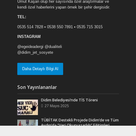
Umut Kaşan olup her sayısında özel araştırmalar ve
kendi özel haberlerini yapan örnek bir şehir dergisidir.
TEL:
0535 514 7828 • 0538 550 7891 • 0535 715 3015
INSTAGRAM
@egeideadergi @dualiteli
@didim_jet_sosyete
Daha Detaylı Bilgi Al
Son Yayınlananlar
Didim Belediyesi’nde TİS Töreni
27 Mayıs 2025
TÜBİTAK Destekli Projede Didim’de ve Tüm
Aydın’da “Veri Okuryazarlığı” Eğitimleri
Başlıyor.