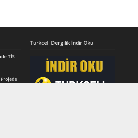
Turkcell Dergilik İndir Oku
nde TİS
 Projede
Aydın’da
ğı”
r.
ahri
rinci
dı