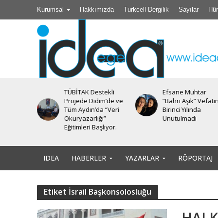
Kurumsal
Hakkımızda
Turkcell Dergilik
Sayılar
Hür
TÜBİTAK Destekli
Efsane Muhtar
iyesi’nde
Projede Didim’de ve
“Bahri Aşık” Vefatı
Tüm Aydın’da “Veri
Birinci Yılında
Okuryazarlığı”
Unutulmadı
Eğitimleri Başlıyor.
IDEA
HABERLER
YAZARLAR
RÖPORTAJ
Etiket İsrail Başkonsolosluğu
HALK