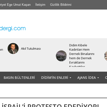
riyet Ege Umut Kaşan
İletişim
Gizlilik Bildirimi
Didim Kibele
Akıl Tutulması
nın
Kadınları Hem
Dernek Binalarını
hem de Dernek
Evraklarını
Kaybettiler.
BASIN BÜLTENLERI
DIDIM’IN ENLERI
AJANS İDEA
 İSRAİL’İ PROTESTO EDEDİYOR!