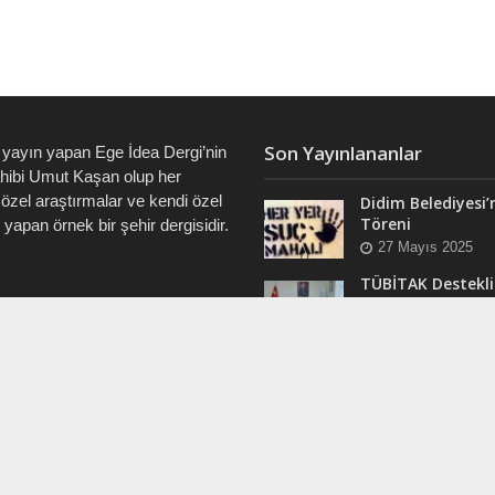
Son Yayınlananlar
 yayın yapan Ege İdea Dergi’nin
ahibi Umut Kaşan olup her
özel araştırmalar ve kendi özel
Didim Belediyesi’
Töreni
i yapan örnek bir şehir dergisidir.
27 Mayıs 2025
TÜBİTAK Destekli
Didim’de ve Tüm 
7828 • 0538 550 7891 • 0535
“Veri Okuryazarlı
Eğitimleri Başlıyo
12 Mart 2025
RAM
Efsane Muhtar “B
ergi @dualiteli
Aşık” Vefatının Bi
t_sosyete
Yılında Unutulma
24 Kasım 2024