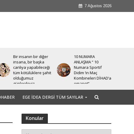
7 Ağustos 2026
Bir insanın bir diğer
10 NUMARA
insana, bir başka
ANLAŞMA “ 10
canlıya yapabileceği
Numara Sportif
tüm kötülüklere şahit
Didim ‘in Maç
olduğumuz
Kombineleri DİHAD’a
günlerdeyiz.
emanet”
OHABER
EGE İDEA DERGI TÜM SAYILAR
Konular