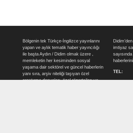
Bölgenin tek Türkçe-İngilizce yayınlarını
Didim’den
yapan ve aylık tematik haber yayıncılığı
imtiyaz s
ile başta Aydın / Didim olmak üzere ,
sayısında 
memleketin her kesiminden sosyal
haberlerin
yaşama dair sektörel ve güncel haberlerin
TEL:
yanı sıra, arşiv niteliği taşıyan özel
araştırma dosyaları, özel röportajları ve
0535 514 
tüm zengin içeriği ile birlikte şahıs, kamu
715 3015
resmi ve özel kurum ve işletmelere ait ”
Aktüel, Magazin, Turizm, Spor, Sanat,
INSTAG
Moda ” konu başlıkları ile Ege İdea Dergi
@egeidead
(@egeideadergi) yerel yayıncılık önderliği
@didim_je
yapar.
Sorumlu : Umut Kaşan @dualiteli