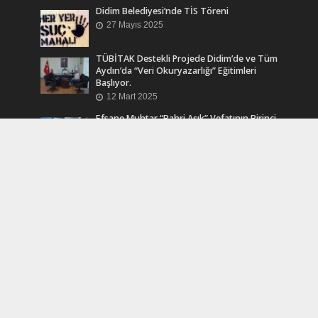
Didim Belediyesi’nde TİS Töreni
27 Mayıs 2025
TÜBİTAK Destekli Projede Didim’de ve Tüm
Aydın’da “Veri Okuryazarlığı” Eğitimleri
Başlıyor.
12 Mart 2025
Efsane Muhtar “Bahri Aşık” Vefatının Birinci
Yılında Unutulmadı
24 Kasım 2024
Turkcell Dergilik İndir Oku