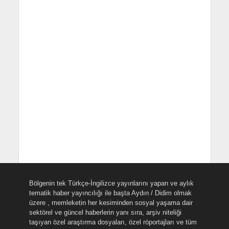
Bölgenin tek Türkçe-İngilizce yayınlarını yapan ve aylık
tematik haber yayıncılığı ile başta Aydın / Didim olmak
üzere , memleketin her kesiminden sosyal yaşama dair
sektörel ve güncel haberlerin yanı sıra, arşiv niteliği
taşıyan özel araştırma dosyaları, özel röportajları ve tüm