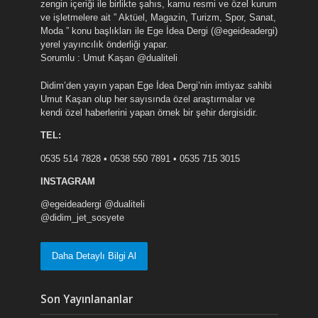
zengin içeriği ile birlikte şahıs, kamu resmi ve özel kurum
ve işletmelere ait ” Aktüel, Magazin, Turizm, Spor, Sanat,
Moda ” konu başlıkları ile Ege İdea Dergi (@egeideadergi)
yerel yayıncılık önderliği yapar.
Sorumlu : Umut Kaşan @dualiteli
Didim’den yayın yapan Ege İdea Dergi’nin imtiyaz sahibi
Umut Kaşan olup her sayısında özel araştırmalar ve
kendi özel haberlerini yapan örnek bir şehir dergisidir.
TEL:
0535 514 7828 • 0538 550 7891 • 0535 715 3015
INSTAGRAM
@egeideadergi @dualiteli
@didim_jet_sosyete
Daha Detaylı Bilgi Al
Son Yayınlananlar