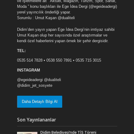
ve işletmelere ait ” Aktüel, Magazin, Turizm, Spor, Sanat,
Moda ” konu başlıkları ile Ege İdea Dergi (@egeideadergi)
yerel yayıncılık önderliği yapar.
Sorumlu : Umut Kaşan @dualiteli
Didim’den yayın yapan Ege İdea Dergi’nin imtiyaz sahibi
Umut Kaşan olup her sayısında özel araştırmalar ve
kendi özel haberlerini yapan örnek bir şehir dergisidir.
TEL:
0535 514 7828 • 0538 550 7891 • 0535 715 3015
INSTAGRAM
@egeideadergi @dualiteli
@didim_jet_sosyete
Daha Detaylı Bilgi Al
Son Yayınlananlar
Didim Belediyesi’nde TİS Töreni