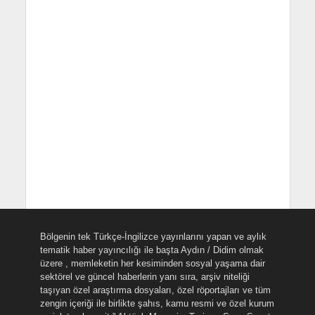
Bölgenin tek Türkçe-İngilizce yayınlarını yapan ve aylık
tematik haber yayıncılığı ile başta Aydın / Didim olmak
üzere , memleketin her kesiminden sosyal yaşama dair
sektörel ve güncel haberlerin yanı sıra, arşiv niteliği
taşıyan özel araştırma dosyaları, özel röportajları ve tüm
zengin içeriği ile birlikte şahıs, kamu resmi ve özel kurum