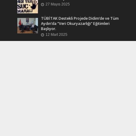
27 Mayıs 2025
TÜBİTAK Destekli Projede Didim’de ve Tüm
Aydın’da “Veri Okuryazarlığı” Eğitimleri
Başlıyor.
12 Mart 2025
Efsane Muhtar “Bahri Aşık” Vefatının Birinci
Yılında Unutulmadı
24 Kasım 2024
Turkcell Dergilik İndir Oku