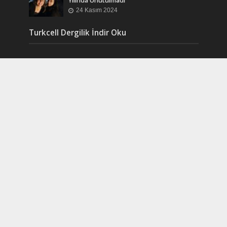
Yılında Unutulmadı
24 Kasım 2024
Turkcell Dergilik İndir Oku
Copyright © 2017. Created by LOVE with
IDEA
.
Powered by FIRE of
DIDIM
.