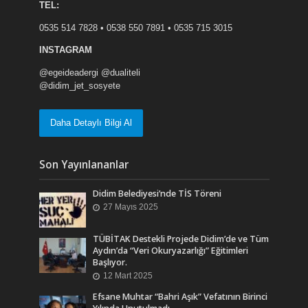
TEL:
0535 514 7828 • 0538 550 7891 • 0535 715 3015
INSTAGRAM
@egeideadergi @dualiteli
@didim_jet_sosyete
Daha Detaylı Bilgi Al
Son Yayınlananlar
Didim Belediyesi’nde TİS Töreni
27 Mayıs 2025
TÜBİTAK Destekli Projede Didim’de ve Tüm
Aydın’da “Veri Okuryazarlığı” Eğitimleri
Başlıyor.
12 Mart 2025
Efsane Muhtar “Bahri Aşık” Vefatının Birinci