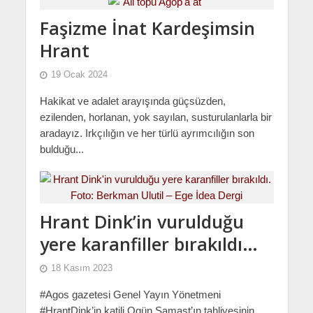
Faşizme İnat Kardeşimsin
Hrant
19 Ocak 2024
Hakikat ve adalet arayışında güçsüzden,
ezilenden, horlanan, yok sayılan, susturulanlarla bir
aradayız. Irkçılığın ve her türlü ayrımcılığın son
bulduğu...
Hrant Dink’in vurulduğu
yere karanfiller bırakıldı…
18 Kasım 2023
#Agos gazetesi Genel Yayın Yönetmeni
#HrantDink’in katili Ogün Samast’ın tahliyesinin