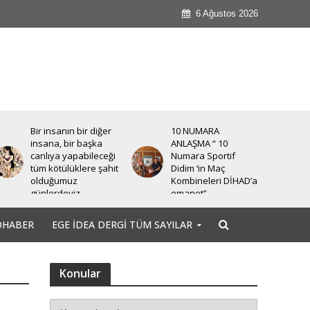
6 Ağustos 2026
Bir insanın bir diğer
10 NUMARA
insana, bir başka
ANLAŞMA “ 10
canlıya yapabileceği
Numara Sportif
tüm kötülüklere şahit
Didim ‘in Maç
olduğumuz
Kombineleri DİHAD’a
günlerdeyiz.
emanet”
OHABER
EGE İDEA DERGI TÜM SAYILAR
Konular