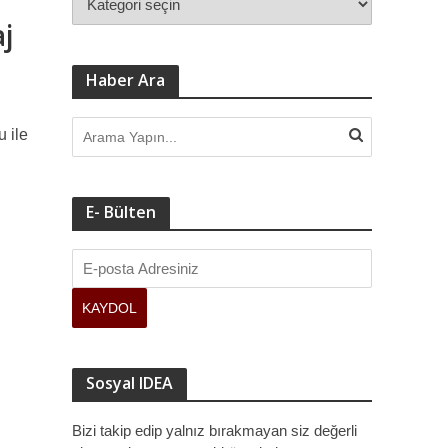
j
Haber Ara
 ile
E- Bülten
Sosyal IDEA
Bizi takip edip yalnız bırakmayan siz değerli