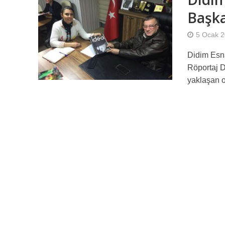
Başka
5 Ocak 
Didim Esn
Röportaj D
yaklaşan o