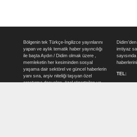
Bölgenin tek Türkçe-İngilizce yayınlarını
Didim’den
yapan ve aylık tematik haber yayıncılığı
imtiyaz s
ile başta Aydın / Didim olmak üzere ,
sayısında 
memleketin her kesiminden sosyal
haberlerin
yaşama dair sektörel ve güncel haberlerin
TEL:
yanı sıra, arşiv niteliği taşıyan özel
araştırma dosyaları, özel röportajları ve
0535 514 
tüm zengin içeriği ile birlikte şahıs, kamu
715 3015
resmi ve özel kurum ve işletmelere ait ”
Aktüel, Magazin, Turizm, Spor, Sanat,
INSTAG
Moda ” konu başlıkları ile Ege İdea Dergi
@egeidead
(@egeideadergi) yerel yayıncılık önderliği
@didim_je
yapar.
Sorumlu : Umut Kaşan @dualiteli