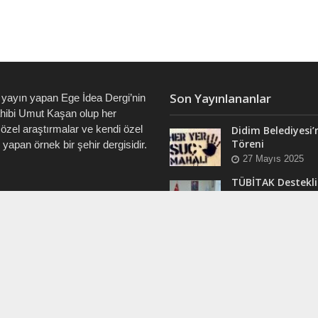
Son Yayınlananlar
 yayın yapan Ege İdea Dergi’nin
ahibi Umut Kaşan olup her
özel araştırmalar ve kendi özel
Didim Belediyesi’
Töreni
i yapan örnek bir şehir dergisidir.
27 Mayıs 2025
TÜBİTAK Destekli
Didim’de ve Tüm 
7828 • 0538 550 7891 • 0535
“Veri Okuryazarlı
Eğitimleri Başlıyo
12 Mart 2025
RAM
Efsane Muhtar “B
ergi @dualiteli
Aşık” Vefatının Bi
t_sosyete
Yılında Unutulma
24 Kasım 2024