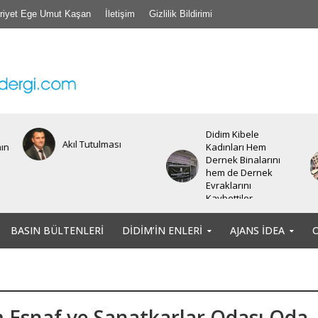
riyet Ege Umut Kaşan
İletişim
Gizlilik Bildirimi
Didim Kibele
Akıl Tutulması
nın
Kadınları Hem
Dernek Binalarını
hem de Dernek
Evraklarını
Kaybettiler.
BASIN BÜLTENLERI
DIDIM’IN ENLERI
AJANS İDEA
 Esnaf ve Sanatkarlar Odası Oda