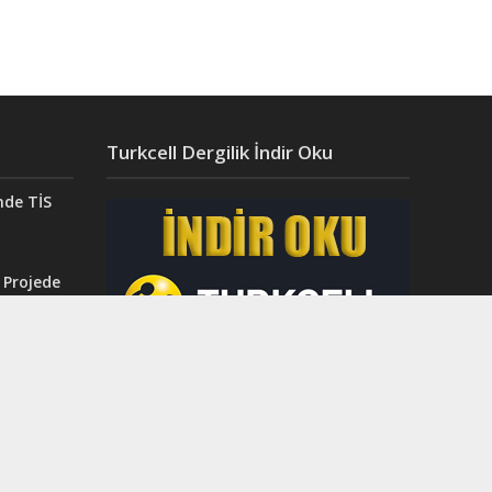
Turkcell Dergilik İndir Oku
nde TİS
 Projede
Aydın’da
ğı”
r.
ahri
rinci
dı