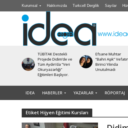
Kurumsal
Hakkımızda
Turkcell Dergilik
Sayılar
Hür
TÜBİTAK Destekli
Efsane Muhtar
iyesi’nde
Projede Didim’de ve
“Bahri Aşık” Vefatı
Tüm Aydın’da “Veri
Birinci Yılında
Okuryazarlığı”
Unutulmadı
Eğitimleri Başlıyor.
IDEA
HABERLER
YAZARLAR
RÖPORTAJ
Etiket Hijyen Eğitimi Kursları
Didim