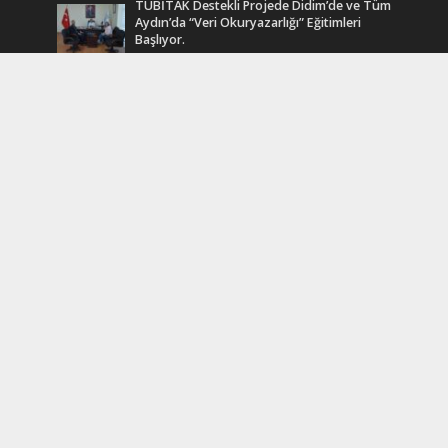
TÜBİTAK Destekli Projede Didim’de ve Tüm
Aydın’da “Veri Okuryazarlığı” Eğitimleri
Başlıyor.
12 Mart 2025
Efsane Muhtar “Bahri Aşık” Vefatının Birinci
Yılında Unutulmadı
24 Kasım 2024
Turkcell Dergilik İndir Oku