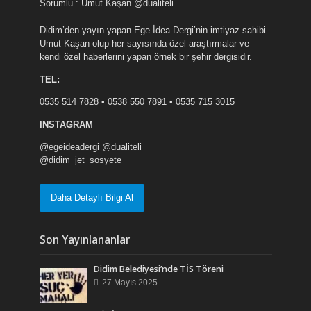
Sorumlu : Umut Kaşan @dualiteli
Didim’den yayın yapan Ege İdea Dergi’nin imtiyaz sahibi
Umut Kaşan olup her sayısında özel araştırmalar ve
kendi özel haberlerini yapan örnek bir şehir dergisidir.
TEL:
0535 514 7828 • 0538 550 7891 • 0535 715 3015
INSTAGRAM
@egeideadergi @dualiteli
@didim_jet_sosyete
Daha Detaylı Bilgi Al
Son Yayınlananlar
Didim Belediyesi’nde TİS Töreni
27 Mayıs 2025