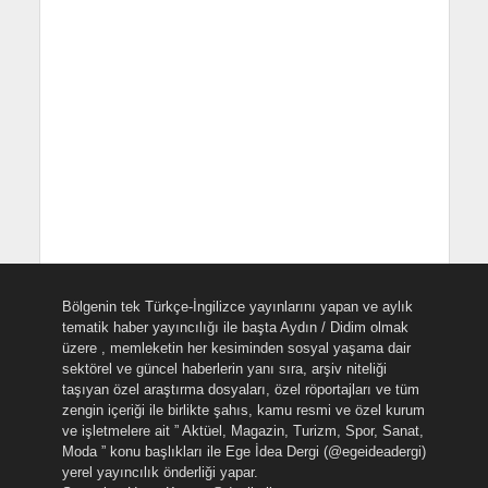
Bölgenin tek Türkçe-İngilizce yayınlarını yapan ve aylık
tematik haber yayıncılığı ile başta Aydın / Didim olmak
üzere , memleketin her kesiminden sosyal yaşama dair
sektörel ve güncel haberlerin yanı sıra, arşiv niteliği
taşıyan özel araştırma dosyaları, özel röportajları ve tüm
zengin içeriği ile birlikte şahıs, kamu resmi ve özel kurum
ve işletmelere ait ” Aktüel, Magazin, Turizm, Spor, Sanat,
Moda ” konu başlıkları ile Ege İdea Dergi (@egeideadergi)
yerel yayıncılık önderliği yapar.