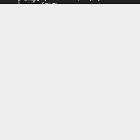
Başlıyor.
12 Mart 2025
Efsane Muhtar “Bahri Aşık” Vefatının Birinci
Yılında Unutulmadı
24 Kasım 2024
Turkcell Dergilik İndir Oku