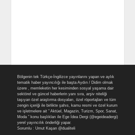
Bölgenin tek Türkçe-İngilizce yayınlarını yapan ve aylık
tematik haber yayıncılığı ile başta Aydın / Didim olmak
üzere , memleketin her kesiminden sosyal yaşama dair
sektörel ve güncel haberlerin yanı sıra, arşiv niteliği
taşıyan özel araştırma dosyaları, özel röportajları ve tüm
zengin içeriği ile birlikte şahıs, kamu resmi ve özel kurum
ve işletmelere ait ” Aktüel, Magazin, Turizm, Spor, Sanat,
Moda ” konu başlıkları ile Ege İdea Dergi (@egeideadergi)
yerel yayıncılık önderliği yapar.
Sorumlu : Umut Kaşan @dualiteli