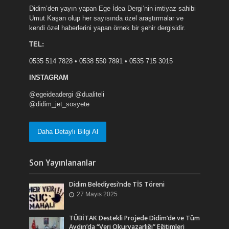
Didim’den yayın yapan Ege İdea Dergi’nin imtiyaz sahibi
Umut Kaşan olup her sayısında özel araştırmalar ve
kendi özel haberlerini yapan örnek bir şehir dergisidir.
TEL:
0535 514 7828 • 0538 550 7891 • 0535 715 3015
INSTAGRAM
@egeideadergi @dualiteli
@didim_jet_sosyete
Daha Detaylı Bilgi Al
Son Yayınlananlar
Didim Belediyesi’nde TİS Töreni
27 Mayıs 2025
TÜBİTAK Destekli Projede Didim’de ve Tüm
Aydın’da “Veri Okuryazarlığı” Eğitimleri