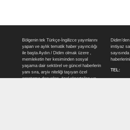
Bölgenin tek Türkçe-İngilizce yayınlarını
Didim’den
yapan ve aylık tematik haber yayıncılığı
imtiyaz s
ile başta Aydın / Didim olmak üzere ,
sayısında 
memleketin her kesiminden sosyal
haberlerin
yaşama dair sektörel ve güncel haberlerin
TEL:
yanı sıra, arşiv niteliği taşıyan özel
araştırma dosyaları, özel röportajları ve
0535 514 
tüm zengin içeriği ile birlikte şahıs, kamu
715 3015
resmi ve özel kurum ve işletmelere ait ”
Aktüel, Magazin, Turizm, Spor, Sanat,
INSTAG
Moda ” konu başlıkları ile Ege İdea Dergi
@egeidead
(@egeideadergi) yerel yayıncılık önderliği
@didim_je
yapar.
Sorumlu : Umut Kaşan @dualiteli