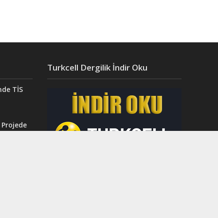
Turkcell Dergilik İndir Oku
nde TİS
 Projede
Aydın’da
ğı”
r.
ahri
rinci
dı