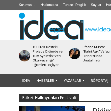
Kurumsal
Hakkımızda
Turkcell Dergilik
Sayılar
Hür
TÜBİTAK Destekli
Efsane Muhtar
iyesi’nde
Projede Didim’de ve
“Bahri Aşık” Vefatı
Tüm Aydın’da “Veri
Birinci Yılında
Okuryazarlığı”
Unutulmadı
Eğitimleri Başlıyor.
IDEA
HABERLER
YAZARLAR
RÖPORTAJ
Etiket Halkoyunları Festivali
Didim