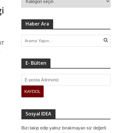
gi
Haber Ara
OT
a
E- Bülten
Sosyal IDEA
Bizi takip edip yalnız bırakmayan siz değerli