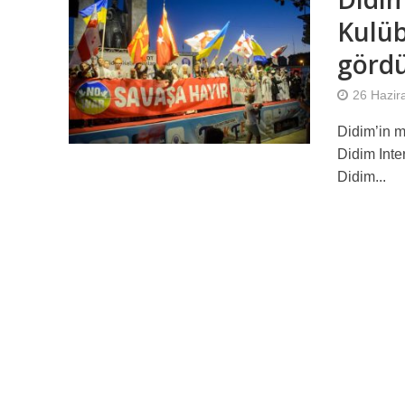
Kulüb
gördü
26 Hazir
Didim’in m
Didim Inte
Didim...