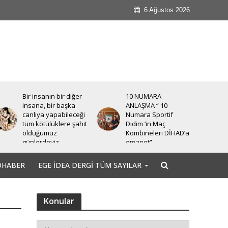
6 Ağustos 2026
Bir insanın bir diğer
10 NUMARA
insana, bir başka
ANLAŞMA “ 10
canlıya yapabileceği
Numara Sportif
tüm kötülüklere şahit
Didim ‘in Maç
olduğumuz
Kombineleri DİHAD’a
günlerdeyiz.
emanet”
OHABER
EGE İDEA DERGI TÜM SAYILAR
Konular