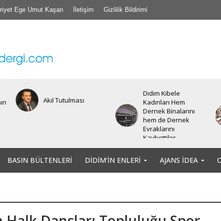
riyet Ege Umut Kaşan
İletişim
Gizlilik Bildirimi
Didim Kibele
Akıl Tutulması
nın
Kadınları Hem
Dernek Binalarını
hem de Dernek
Evraklarını
Kaybettiler.
BASIN BÜLTENLERI
DIDIM’IN ENLERI
AJANS İDEA
 Halk Dansları Topluluğu Spor