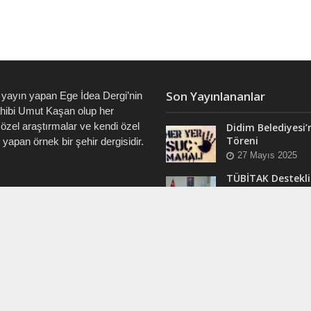
Son Yayınlananlar
 yayın yapan Ege İdea Dergi’nin
ahibi Umut Kaşan olup her
özel araştırmalar ve kendi özel
Didim Belediyesi’
Töreni
i yapan örnek bir şehir dergisidir.
27 Mayıs 2025
TÜBİTAK Destekli
Didim’de ve Tüm 
7828 • 0538 550 7891 • 0535
“Veri Okuryazarlı
Eğitimleri Başlıyo
12 Mart 2025
RAM
Efsane Muhtar “B
ergi @dualiteli
Aşık” Vefatının Bi
t_sosyete
Yılında Unutulma
24 Kasım 2024