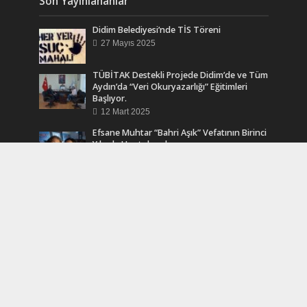
Son Yayınlananlar
Didim Belediyesi’nde TİS Töreni
27 Mayıs 2025
TÜBİTAK Destekli Projede Didim’de ve Tüm
Aydın’da “Veri Okuryazarlığı” Eğitimleri
Başlıyor.
12 Mart 2025
Efsane Muhtar “Bahri Aşık” Vefatının Birinci
Yılında Unutulmadı
24 Kasım 2024
Turkcell Dergilik İndir Oku