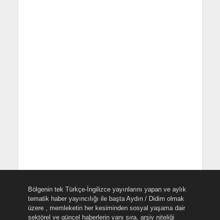
Bölgenin tek Türkçe-İngilizce yayınlarını yapan ve aylık
tematik haber yayıncılığı ile başta Aydın / Didim olmak
üzere , memleketin her kesiminden sosyal yaşama dair
sektörel ve güncel haberlerin yanı sıra, arşiv niteliği