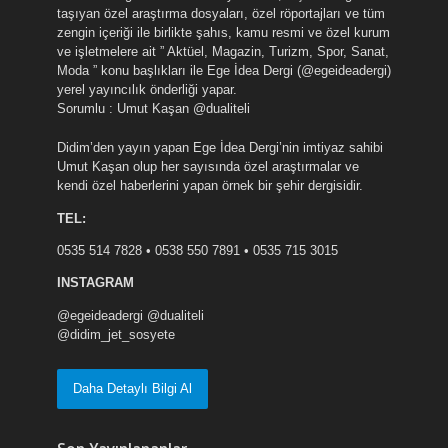
taşıyan özel araştırma dosyaları, özel röportajları ve tüm
zengin içeriği ile birlikte şahıs, kamu resmi ve özel kurum
ve işletmelere ait ” Aktüel, Magazin, Turizm, Spor, Sanat,
Moda ” konu başlıkları ile Ege İdea Dergi (@egeideadergi)
yerel yayıncılık önderliği yapar.
Sorumlu : Umut Kaşan @dualiteli
Didim’den yayın yapan Ege İdea Dergi’nin imtiyaz sahibi
Umut Kaşan olup her sayısında özel araştırmalar ve
kendi özel haberlerini yapan örnek bir şehir dergisidir.
TEL:
0535 514 7828 • 0538 550 7891 • 0535 715 3015
INSTAGRAM
@egeideadergi @dualiteli
@didim_jet_sosyete
Daha Detaylı Bilgi Al