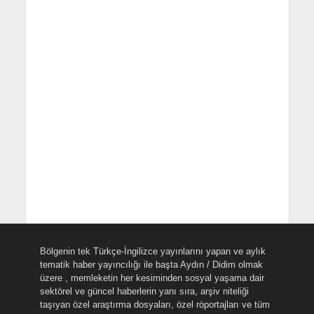
Bölgenin tek Türkçe-İngilizce yayınlarını yapan ve aylık
tematik haber yayıncılığı ile başta Aydın / Didim olmak
üzere , memleketin her kesiminden sosyal yaşama dair
sektörel ve güncel haberlerin yanı sıra, arşiv niteliği
taşıyan özel araştırma dosyaları, özel röportajları ve tüm