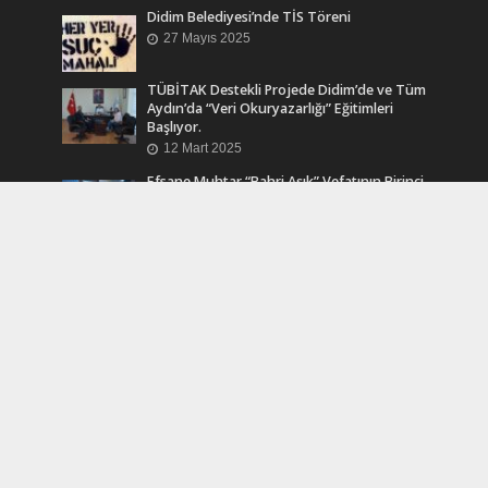
Didim Belediyesi’nde TİS Töreni
27 Mayıs 2025
TÜBİTAK Destekli Projede Didim’de ve Tüm
Aydın’da “Veri Okuryazarlığı” Eğitimleri
Başlıyor.
12 Mart 2025
Efsane Muhtar “Bahri Aşık” Vefatının Birinci
Yılında Unutulmadı
24 Kasım 2024
Turkcell Dergilik İndir Oku