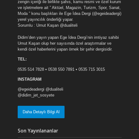
zengin içeriği ile birlikte şahıs, kamu resmi ve özel kurum
ve işletmelere ait ” Aktüel, Magazin, Turizm, Spor, Sanat,
Moda ” konu başlıkları ile Ege İdea Dergi (@egeideadergi)
yerel yayıncılık önderliği yapar.
Sorumlu : Umut Kaşan @dualiteli
Didim’den yayın yapan Ege İdea Dergi’nin imtiyaz sahibi
Umut Kaşan olup her sayısında özel araştırmalar ve
kendi özel haberlerini yapan örnek bir şehir dergisidir.
TEL:
0535 514 7828 • 0538 550 7891 • 0535 715 3015
INSTAGRAM
@egeideadergi @dualiteli
@didim_jet_sosyete
Daha Detaylı Bilgi Al
Son Yayınlananlar