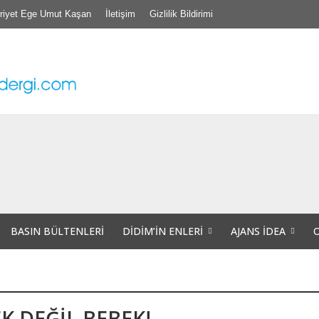
riyet Ege Umut Kaşan
İletişim
Gizlilik Bildirimi
’nde TİS Töreni
Projede Didim’de ve Tüm Aydın’da “Veri Okuryazarlığı” Eğitimleri Başlıyor.
hri Aşık” Vefatının Birinci Yılında Unutulmadı
BASIN BÜLTENLERI
DIDIM’IN ENLERI
AJANS İDEA
nları Hem Dernek Binalarını hem de Dernek Evraklarını Kaybettiler.
iğer insana, bir başka canlıya yapabileceği tüm kötülüklere şahit olduğumuz
K DEĞİL BEBEK!