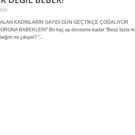
MA “ 10 Numara Sportif Didim ‘in Maç Kombineleri DİHAD’a emanet”
2020
KALAN KADINLARIN SAYISI GÜN GEÇTİKÇE ÇOĞALIYOR
isi düzenlediği bir basın toplantısı ile Halk için Ekonomi Paketi’ni basına 
RONA BABEKLERİ” Bir kaç ay öncesine kadar “Biraz fazla mı
 Basın Açıklamasıdır
eğim mi çıkıyor? ”...
LDİ !!!