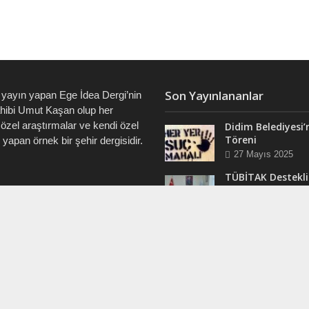
Son Yayınlananlar
 yayın yapan Ege İdea Dergi’nin
ahibi Umut Kaşan olup her
özel araştırmalar ve kendi özel
Didim Belediyesi’
Töreni
i yapan örnek bir şehir dergisidir.
27 Mayıs 2025
TÜBİTAK Destekli
Didim’de ve Tüm 
7828 • 0538 550 7891 • 0535
“Veri Okuryazarlı
Eğitimleri Başlıyo
12 Mart 2025
RAM
Efsane Muhtar “B
ergi @dualiteli
Aşık” Vefatının Bi
t_sosyete
Yılında Unutulma
24 Kasım 2024