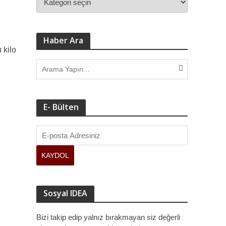
ve kamuoyuna sundu.
Haber Ara
 kilo
E- Bülten
Sosyal IDEA
Bizi takip edip yalnız bırakmayan siz değerli