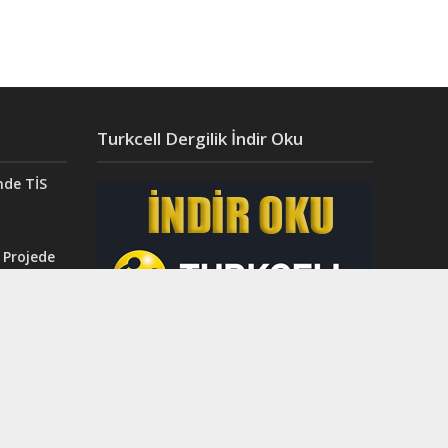
Turkcell Dergilik İndir Oku
nde TİS
 Projede
Aydın’da
ğı”
r.
ahri
rinci
dı