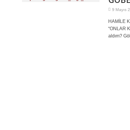
10 NUMARA ANLAŞ
9 Mayıs 
HAMİLE 
Türkiye İşçi Part
“ONLAR KO
Tip İlçe Yönetimi
aldım? Göb
HANİ İNTİHAR DEĞİ