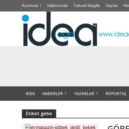
Kurumsal
Hakkımızda
Turkcell Dergilik
Sayılar
Hür
Didim Belediyesi
TÜBİTAK Destekli 
Efsane Muhtar “Ba
IDEA
HABERLER
YAZARLAR
RÖPORTAJ
Akıl Tutulması
Didim Kibele Kadı
Etiket gebe
Bir insanın bir d
GÖBE