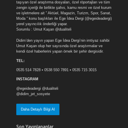
taşıyan özel araştırma dosyaları, özel röportajları ve tüm
zengin içeriği ile birlikte şahıs, kamu resmi ve özel kurum
ve işletmelere ait ” Aktüel, Magazin, Turizm, Spor, Sanat,
Moda ” konu başlıkları ile Ege İdea Dergi (@egeideadergi)
yerel yayıncılık önderliği yapar.
Sorumlu : Umut Kaşan @dualiteli
Didim’den yayın yapan Ege İdea Dergi’nin imtiyaz sahibi
Umut Kaşan olup her sayısında özel araştırmalar ve
kendi özel haberlerini yapan örnek bir şehir dergisidir.
TEL:
0535 514 7828 • 0538 550 7891 • 0535 715 3015
INSTAGRAM
@egeideadergi @dualiteli
@didim_jet_sosyete
Daha Detaylı Bilgi Al
Son Yayınlananlar