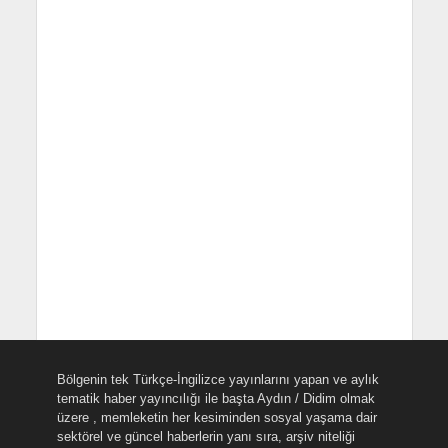
Bölgenin tek Türkçe-İngilizce yayınlarını yapan ve aylık
tematik haber yayıncılığı ile başta Aydın / Didim olmak
üzere , memleketin her kesiminden sosyal yaşama dair
sektörel ve güncel haberlerin yanı sıra, arşiv niteliği