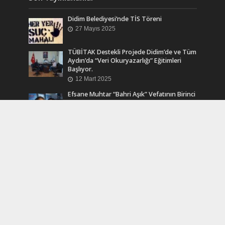
Didim Belediyesi’nde TİS Töreni
27 Mayıs 2025
TÜBİTAK Destekli Projede Didim’de ve Tüm
Aydın’da “Veri Okuryazarlığı” Eğitimleri
Başlıyor.
12 Mart 2025
Efsane Muhtar “Bahri Aşık” Vefatının Birinci
Yılında Unutulmadı
24 Kasım 2024
Turkcell Dergilik İndir Oku