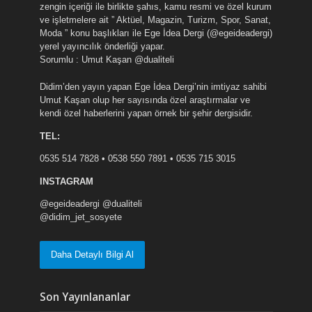
zengin içeriği ile birlikte şahıs, kamu resmi ve özel kurum
ve işletmelere ait ” Aktüel, Magazin, Turizm, Spor, Sanat,
Moda ” konu başlıkları ile Ege İdea Dergi (@egeideadergi)
yerel yayıncılık önderliği yapar.
Sorumlu : Umut Kaşan @dualiteli
Didim’den yayın yapan Ege İdea Dergi’nin imtiyaz sahibi
Umut Kaşan olup her sayısında özel araştırmalar ve
kendi özel haberlerini yapan örnek bir şehir dergisidir.
TEL:
0535 514 7828 • 0538 550 7891 • 0535 715 3015
INSTAGRAM
@egeideadergi @dualiteli
@didim_jet_sosyete
Daha Detaylı Bilgi Al
Son Yayınlananlar