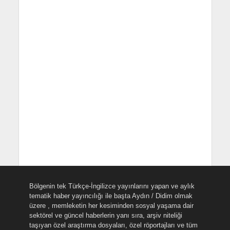
Bölgenin tek Türkçe-İngilizce yayınlarını yapan ve aylık
tematik haber yayıncılığı ile başta Aydın / Didim olmak
üzere , memleketin her kesiminden sosyal yaşama dair
sektörel ve güncel haberlerin yanı sıra, arşiv niteliği
taşıyan özel araştırma dosyaları, özel röportajları ve tüm