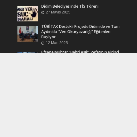
Didim Belediyesi’nde TİS Töreni
27 Mayıs 2025
TÜBİTAK Destekli Projede Didim’de ve Tüm
Aydın’da “Veri Okuryazarlığı” Eğitimleri
Başlıyor.
12 Mart 2025
Efsane Muhtar “Bahri Aşık” Vefatının Birinci
Yılında Unutulmadı
24 Kasım 2024
Turkcell Dergilik İndir Oku