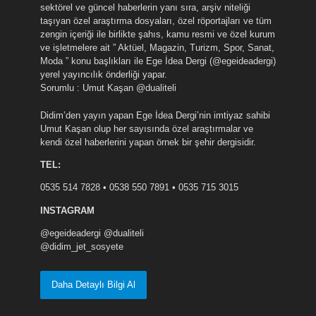
sektörel ve güncel haberlerin yanı sıra, arşiv niteliği
taşıyan özel araştırma dosyaları, özel röportajları ve tüm
zengin içeriği ile birlikte şahıs, kamu resmi ve özel kurum
ve işletmelere ait ” Aktüel, Magazin, Turizm, Spor, Sanat,
Moda ” konu başlıkları ile Ege İdea Dergi (@egeideadergi)
yerel yayıncılık önderliği yapar.
Sorumlu : Umut Kaşan @dualiteli
Didim’den yayın yapan Ege İdea Dergi’nin imtiyaz sahibi
Umut Kaşan olup her sayısında özel araştırmalar ve
kendi özel haberlerini yapan örnek bir şehir dergisidir.
TEL:
0535 514 7828 • 0538 550 7891 • 0535 715 3015
INSTAGRAM
@egeideadergi @dualiteli
@didim_jet_sosyete
Daha Detaylı Bilgi Al