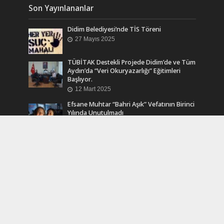
Son Yayınlananlar
Didim Belediyesi’nde TİS Töreni
27 Mayıs 2025
TÜBİTAK Destekli Projede Didim’de ve Tüm
Aydın’da “Veri Okuryazarlığı” Eğitimleri
Başlıyor.
12 Mart 2025
Efsane Muhtar “Bahri Aşık” Vefatının Birinci
Yılında Unutulmadı
24 Kasım 2024
Turkcell Dergilik İndir Oku