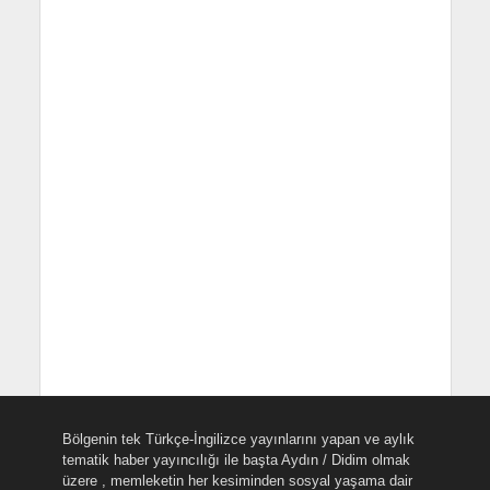
Bölgenin tek Türkçe-İngilizce yayınlarını yapan ve aylık
tematik haber yayıncılığı ile başta Aydın / Didim olmak
üzere , memleketin her kesiminden sosyal yaşama dair