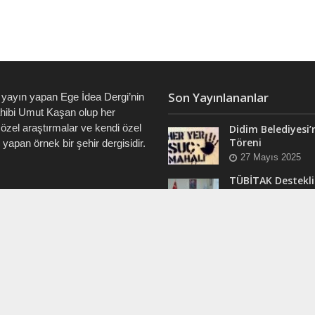
Son Yayınlananlar
 yayın yapan Ege İdea Dergi’nin
ahibi Umut Kaşan olup her
özel araştırmalar ve kendi özel
Didim Belediyesi’
Töreni
i yapan örnek bir şehir dergisidir.
27 Mayıs 2025
TÜBİTAK Destekli
Didim’de ve Tüm 
7828 • 0538 550 7891 • 0535
“Veri Okuryazarlı
Eğitimleri Başlıyo
12 Mart 2025
RAM
Efsane Muhtar “B
ergi @dualiteli
Aşık” Vefatının Bi
t_sosyete
Yılında Unutulma
24 Kasım 2024