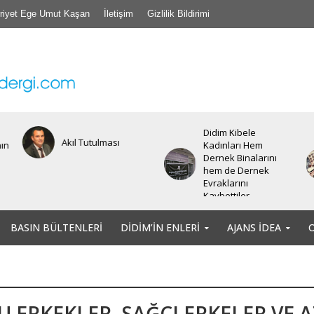
riyet Ege Umut Kaşan
İletişim
Gizlilik Bildirimi
Didim Kibele
Akıl Tutulması
nın
Kadınları Hem
Dernek Binalarını
hem de Dernek
Evraklarını
Kaybettiler.
BASIN BÜLTENLERI
DIDIM’IN ENLERI
AJANS İDEA
U ERKEKLER, SAĞCI ERKELER VE A