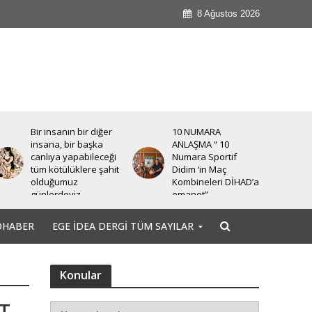
8 Ağustos 2026
Bir insanın bir diğer
10 NUMARA
insana, bir başka
ANLAŞMA “ 10
canlıya yapabileceği
Numara Sportif
tüm kötülüklere şahit
Didim ‘in Maç
olduğumuz
Kombineleri DİHAD’a
günlerdeyiz.
emanet”
OHABER
EGE İDEA DERGI TÜM SAYILAR
Konular
T