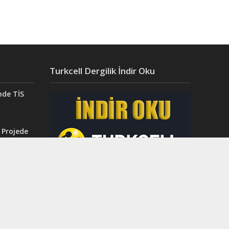
Turkcell Dergilik İndir Oku
nde TİS
 Projede
Aydın’da
ğı”
r.
ahri
rinci
dı