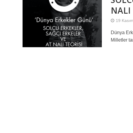
NALI
19 Kası
Dünya Erke
Milletler 