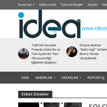
Kurumsal
Hakkımızda
Turkcell Dergilik
Sayılar
Hür
TÜBİTAK Destekli
Efsane Muhtar
iyesi’nde
Projede Didim’de ve
“Bahri Aşık” Vefatı
Tüm Aydın’da “Veri
Birinci Yılında
Okuryazarlığı”
Unutulmadı
Eğitimleri Başlıyor.
IDEA
HABERLER
YAZARLAR
RÖPORTAJ
Etiket Erkekler
SOLC