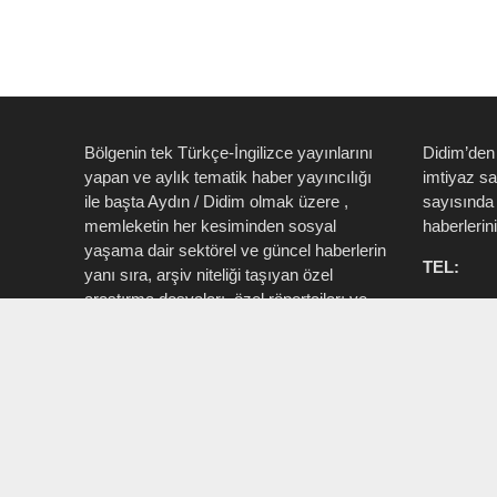
Bölgenin tek Türkçe-İngilizce yayınlarını
Didim’den
yapan ve aylık tematik haber yayıncılığı
imtiyaz s
ile başta Aydın / Didim olmak üzere ,
sayısında 
memleketin her kesiminden sosyal
haberlerin
yaşama dair sektörel ve güncel haberlerin
TEL:
yanı sıra, arşiv niteliği taşıyan özel
araştırma dosyaları, özel röportajları ve
0535 514 
tüm zengin içeriği ile birlikte şahıs, kamu
715 3015
resmi ve özel kurum ve işletmelere ait ”
Aktüel, Magazin, Turizm, Spor, Sanat,
INSTAG
Moda ” konu başlıkları ile Ege İdea Dergi
@egeidead
(@egeideadergi) yerel yayıncılık önderliği
@didim_je
yapar.
Sorumlu : Umut Kaşan @dualiteli