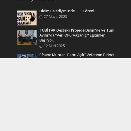
Didim Belediyesi’nde TİS Töreni
27 Mayıs 2025
TÜBİTAK Destekli Projede Didim’de ve Tüm
Aydın’da “Veri Okuryazarlığı” Eğitimleri
Başlıyor.
12 Mart 2025
Efsane Muhtar “Bahri Aşık” Vefatının Birinci
Yılında Unutulmadı
24 Kasım 2024
Turkcell Dergilik İndir Oku