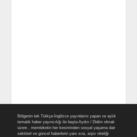
Bölgenin tek Türkçe-İngilizce yayınlarını yapan ve aylık
tematik haber yayıncılığı ile başta Aydın / Didim olmak
üzere , memleketin her kesiminden sosyal yaşama dair
sektörel ve güncel haberlerin yanı sıra, arşiv niteliği