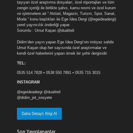
taşıyan özel araştırma dosyaları, özel röportajları ve tüm
zengin içeriği ile birlikte şahıs, kamu resmi ve özel kurum
ve işletmelere ait ” Aktüel, Magazin, Turizm, Spor, Sanat,
Moda ” konu başlıkları ile Ege İdea Dergi (@egeideadergi)
yerel yayıncılık önderliği yapar.
Sorumlu : Umut Kaşan @dualiteli
Didim’den yayın yapan Ege İdea Dergi’nin imtiyaz sahibi
Umut Kaşan olup her sayısında özel araştırmalar ve
kendi özel haberlerini yapan örnek bir şehir dergisidir.
TEL:
0535 514 7828 • 0538 550 7891 • 0535 715 3015
INSTAGRAM
@egeideadergi @dualiteli
@didim_jet_sosyete
Daha Detaylı Bilgi Al
Son Yayınlananlar