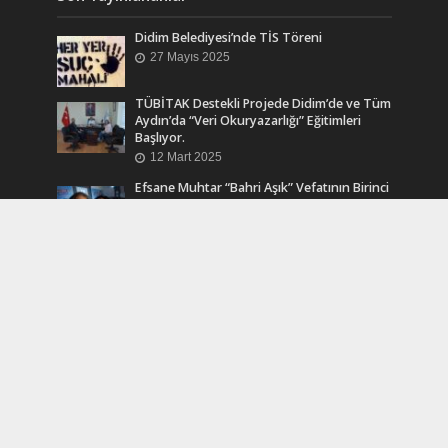
Didim Belediyesi’nde TİS Töreni
27 Mayıs 2025
TÜBİTAK Destekli Projede Didim’de ve Tüm
Aydın’da “Veri Okuryazarlığı” Eğitimleri
Başlıyor.
12 Mart 2025
Efsane Muhtar “Bahri Aşık” Vefatının Birinci
Yılında Unutulmadı
24 Kasım 2024
Turkcell Dergilik İndir Oku