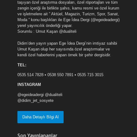
taşıyan özel araştırma dosyaları, özel röportajları ve tüm
zengin içeriği ile birlikte şahıs, kamu resmi ve özel kurum
ve işletmelere ait ” Aktüel, Magazin, Turizm, Spor, Sanat,
Moda ” konu başlıkları ile Ege İdea Dergi (@egeideadergi)
yerel yayıncılık önderliği yapar.
Sorumlu : Umut Kaşan @dualiteli
Didim’den yayın yapan Ege İdea Dergi’nin imtiyaz sahibi
Umut Kaşan olup her sayısında özel araştırmalar ve
kendi özel haberlerini yapan örnek bir şehir dergisidir.
TEL:
0535 514 7828 • 0538 550 7891 • 0535 715 3015
INSTAGRAM
@egeideadergi @dualiteli
@didim_jet_sosyete
Daha Detaylı Bilgi Al
Son Yayınlananlar