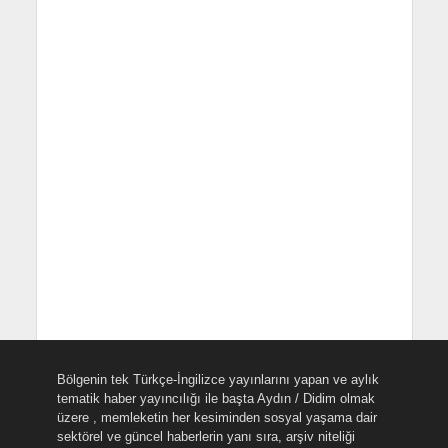
Bölgenin tek Türkçe-İngilizce yayınlarını yapan ve aylık
tematik haber yayıncılığı ile başta Aydın / Didim olmak
üzere , memleketin her kesiminden sosyal yaşama dair
sektörel ve güncel haberlerin yanı sıra, arşiv niteliği