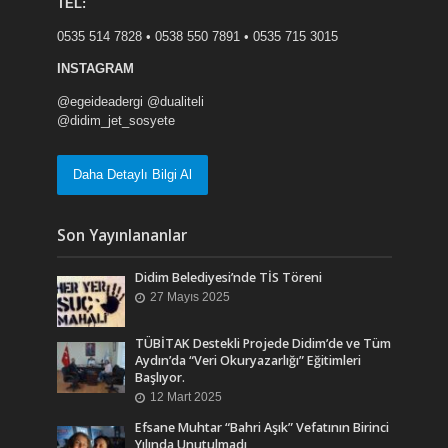
TEL:
0535 514 7828 • 0538 550 7891 • 0535 715 3015
INSTAGRAM
@egeideadergi @dualiteli
@didim_jet_sosyete
Daha Detaylı Bilgi Al
Son Yayınlananlar
Didim Belediyesi’nde TİS Töreni
27 Mayıs 2025
TÜBİTAK Destekli Projede Didim’de ve Tüm
Aydın’da “Veri Okuryazarlığı” Eğitimleri
Başlıyor.
12 Mart 2025
Efsane Muhtar “Bahri Aşık” Vefatının Birinci
Yılında Unutulmadı