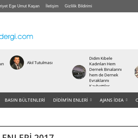
riyet Ege Umut Kaşan
İletişim
Gizlilik Bildirimi
Didim Kibele
Akıl Tutulması
nın
Kadınları Hem
Dernek Binalarını
hem de Dernek
Evraklarını
Kaybettiler.
BASIN BÜLTENLERI
DIDIM’IN ENLERI
AJANS İDEA
 ENLERİ 2017