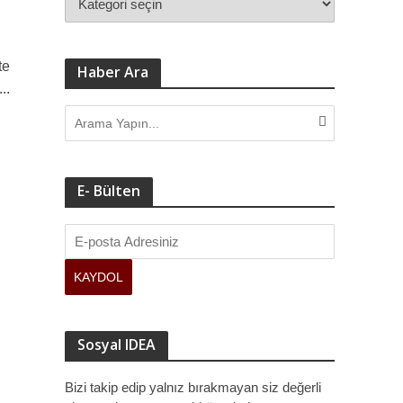
te
Haber Ara
..
E- Bülten
Sosyal IDEA
Bizi takip edip yalnız bırakmayan siz değerli