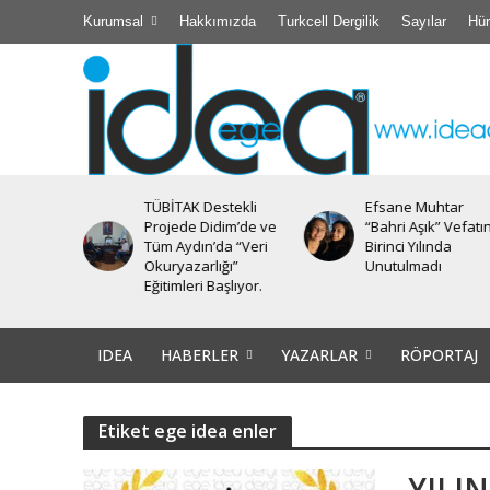
Kurumsal
Hakkımızda
Turkcell Dergilik
Sayılar
Hür
TÜBİTAK Destekli
Efsane Muhtar
iyesi’nde
Projede Didim’de ve
“Bahri Aşık” Vefatı
Tüm Aydın’da “Veri
Birinci Yılında
Okuryazarlığı”
Unutulmadı
Eğitimleri Başlıyor.
IDEA
HABERLER
YAZARLAR
RÖPORTAJ
Etiket ege idea enler
YILIN