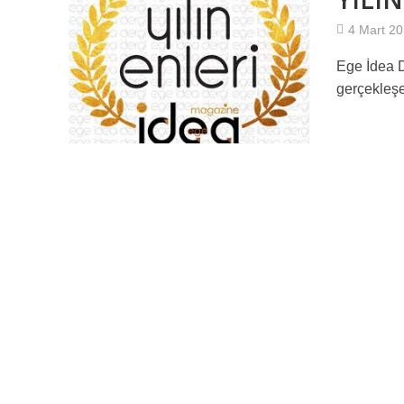
4 Mart 2
Ege İdea D
gerçekleşe