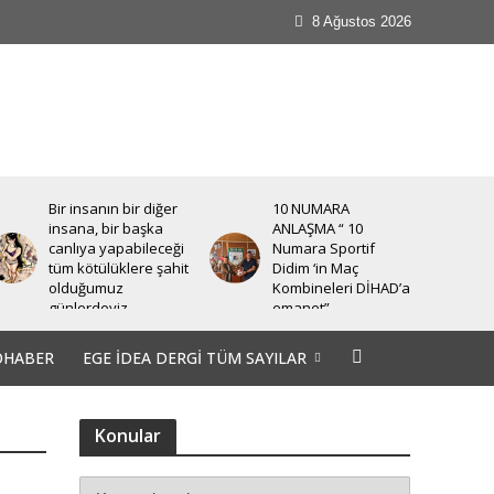
8 Ağustos 2026
Bir insanın bir diğer
10 NUMARA
insana, bir başka
ANLAŞMA “ 10
canlıya yapabileceği
Numara Sportif
tüm kötülüklere şahit
Didim ‘in Maç
olduğumuz
Kombineleri DİHAD’a
günlerdeyiz.
emanet”
OHABER
EGE İDEA DERGI TÜM SAYILAR
Konular