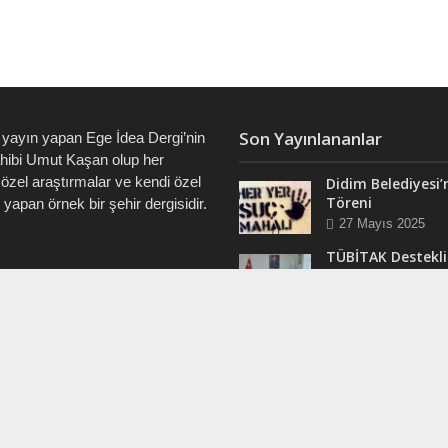
Son Yayınlananlar
 yayın yapan Ege İdea Dergi’nin
ahibi Umut Kaşan olup her
özel araştırmalar ve kendi özel
Didim Belediyesi’
Töreni
i yapan örnek bir şehir dergisidir.
27 Mayıs 2025
TÜBİTAK Destekli
Didim’de ve Tüm 
7828 • 0538 550 7891 • 0535
“Veri Okuryazarlı
Eğitimleri Başlıyo
12 Mart 2025
RAM
Efsane Muhtar “B
ergi @dualiteli
Aşık” Vefatının Bi
t_sosyete
Yılında Unutulma
24 Kasım 2024