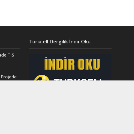
Turkcell Dergilik İndir Oku
nde TİS
 Projede
Aydın’da
ğı”
r.
ahri
rinci
dı