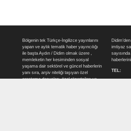
Bölgenin tek Türkçe-İngilizce yayınlarını
Didim’den
yapan ve aylık tematik haber yayıncılığı
imtiyaz s
ile başta Aydın / Didim olmak üzere ,
sayısında 
memleketin her kesiminden sosyal
haberlerin
yaşama dair sektörel ve güncel haberlerin
TEL:
yanı sıra, arşiv niteliği taşıyan özel
araştırma dosyaları, özel röportajları ve
0535 514 
tüm zengin içeriği ile birlikte şahıs, kamu
715 3015
resmi ve özel kurum ve işletmelere ait ”
Aktüel, Magazin, Turizm, Spor, Sanat,
INSTAG
Moda ” konu başlıkları ile Ege İdea Dergi
@egeidead
(@egeideadergi) yerel yayıncılık önderliği
@didim_je
yapar.
Sorumlu : Umut Kaşan @dualiteli