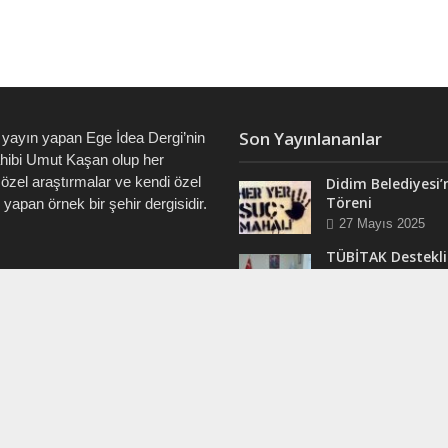
Son Yayınlananlar
 yayın yapan Ege İdea Dergi’nin
ahibi Umut Kaşan olup her
özel araştırmalar ve kendi özel
Didim Belediyesi’
Töreni
i yapan örnek bir şehir dergisidir.
27 Mayıs 2025
TÜBİTAK Destekli
Didim’de ve Tüm 
7828 • 0538 550 7891 • 0535
“Veri Okuryazarlı
Eğitimleri Başlıyo
12 Mart 2025
RAM
Efsane Muhtar “B
ergi @dualiteli
Aşık” Vefatının Bi
t_sosyete
Yılında Unutulma
24 Kasım 2024