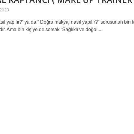
MA “ 10 Numara Sportif Didim ‘in Maç Kombineleri DİHAD’a emanet”
 2020
ıl yapılır?’ ya da “ Doğru makyaj nasıl yapılır?” sorusunun bin fa
isi düzenlediği bir basın toplantısı ile Halk için Ekonomi Paketi’ni basına 
ır. Ama bin kişiye de sorsak “Sağlıklı ve doğal...
 Basın Açıklamasıdır
LDİ !!!