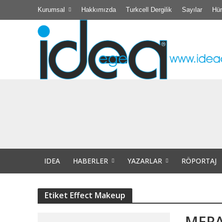
Kurumsal
Hakkımızda
Turkcell Dergilik
Sayılar
Hür
Didim Belediyesi
TÜBİTAK Destekli 
Efsane Muhtar “Ba
IDEA
HABERLER
YAZARLAR
RÖPORTAJ
Akıl Tutulması
Didim Kibele Kadı
Etiket Effect Makeup
Bir insanın bir d
MERA