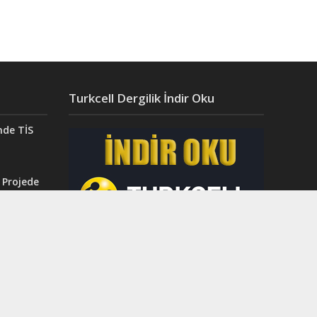
Turkcell Dergilik İndir Oku
nde TİS
 Projede
Aydın’da
ğı”
r.
ahri
rinci
dı