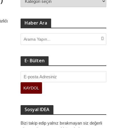
rklı
ve kamuoyuna sundu.
Haber Ara
E- Bülten
Sosyal IDEA
Bizi takip edip yalnız bırakmayan siz değerli