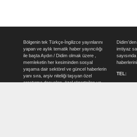
Bölgenin tek Türkçe-İngilizce yayınlarını
Didim’den
yapan ve aylık tematik haber yayıncılığı
imtiyaz s
ile başta Aydın / Didim olmak üzere ,
sayısında 
memleketin her kesiminden sosyal
haberlerin
yaşama dair sektörel ve güncel haberlerin
TEL:
yanı sıra, arşiv niteliği taşıyan özel
araştırma dosyaları, özel röportajları ve
0535 514 
tüm zengin içeriği ile birlikte şahıs, kamu
715 3015
resmi ve özel kurum ve işletmelere ait ”
Aktüel, Magazin, Turizm, Spor, Sanat,
INSTAG
Moda ” konu başlıkları ile Ege İdea Dergi
@egeidead
(@egeideadergi) yerel yayıncılık önderliği
@didim_je
yapar.
Sorumlu : Umut Kaşan @dualiteli