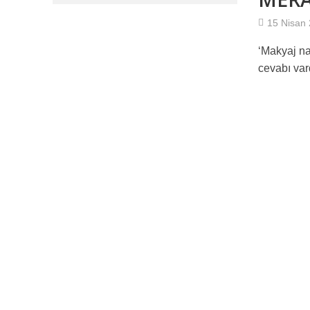
10 NUMARA ANLAŞ
15 Nisan
‘Makyaj nas
Türkiye İşçi Part
cevabı vard
Tip İlçe Yönetimi
HANİ İNTİHAR DEĞİ