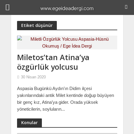
Etiket düşünür
Miletos’tan Atina’ya
özgürlük yolcusu
30 Nisan 2020
Aspasia Bugünkü Aydın’ın Didim ilçesi
yakınlarındaki antik Milet kentinde doğup büyüyen
bir genç kız, Atina’ya gider. Orada yüksek
yöneticilerin, soyluların...
Konular