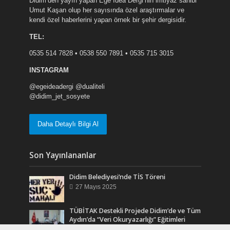
Didim’den yayın yapan Ege İdea Dergi’nin imtiyaz sahibi
Umut Kaşan olup her sayısında özel araştırmalar ve
kendi özel haberlerini yapan örnek bir şehir dergisidir.
TEL:
0535 514 7828 • 0538 550 7891 • 0535 715 3015
INSTAGRAM
@egeideadergi @dualiteli
@didim_jet_sosyete
Daha Detaylı Bilgi Al
Son Yayınlananlar
Didim Belediyesi’nde TİS Töreni
27 Mayıs 2025
TÜBİTAK Destekli Projede Didim’de ve Tüm
Aydın’da “Veri Okuryazarlığı” Eğitimleri
Başlıyor.