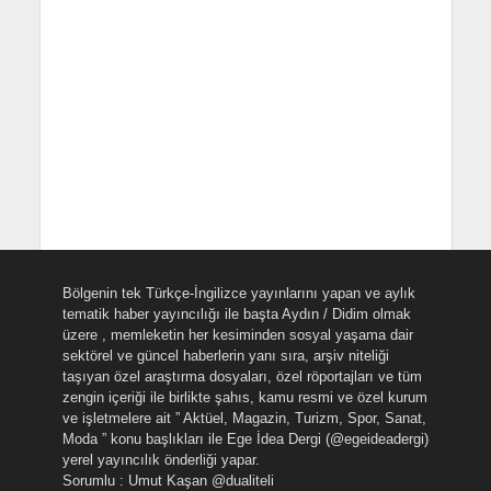
Bölgenin tek Türkçe-İngilizce yayınlarını yapan ve aylık
tematik haber yayıncılığı ile başta Aydın / Didim olmak
üzere , memleketin her kesiminden sosyal yaşama dair
sektörel ve güncel haberlerin yanı sıra, arşiv niteliği
taşıyan özel araştırma dosyaları, özel röportajları ve tüm
zengin içeriği ile birlikte şahıs, kamu resmi ve özel kurum
ve işletmelere ait ” Aktüel, Magazin, Turizm, Spor, Sanat,
Moda ” konu başlıkları ile Ege İdea Dergi (@egeideadergi)
yerel yayıncılık önderliği yapar.
Sorumlu : Umut Kaşan @dualiteli