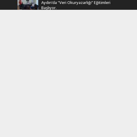
Aydın’da “Veri Okuryazarlığı” Eğitimleri
Başlıyor.
12 Mart 2025
Efsane Muhtar “Bahri Aşık” Vefatının Birinci
Yılında Unutulmadı
24 Kasım 2024
Turkcell Dergilik İndir Oku