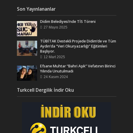
Son Yayınlananlar
Didim Belediyesi’nde TİS Töreni
27 Mayıs 2025
TÜBİTAK Destekli Projede Didim’de ve Tüm
Aydın’da “Veri Okuryazarlığı” Eğitimleri
Başlıyor.
12 Mart 2025
Efsane Muhtar “Bahri Aşık” Vefatının Birinci
Yılında Unutulmadı
24 Kasım 2024
Turkcell Dergilik İndir Oku