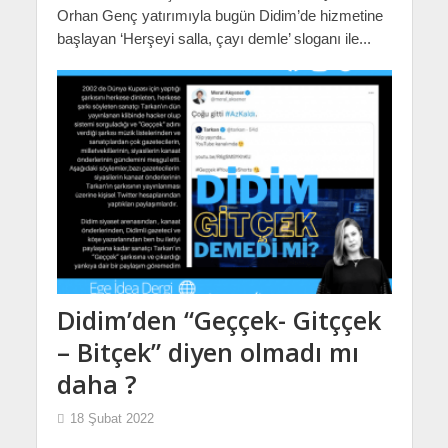
Orhan Genç yatırımıyla bugün Didim’de hizmetine
başlayan ‘Herşeyi salla, çayı demle’ sloganı ile...
Didim’den “Geççek- Gitççek
– Bitçek” diyen olmadı mı
daha ?
18 Şubat 2022