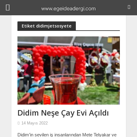
Etiket didimjetsosyete
Didim Neşe Çay Evi Açıldı
14 Mayıs 2022
Didim’in sevilen iş insanlarından Mete Telyakar ve