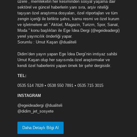
üzere , memleketin her kesiminden sosyal yaşama dair
sektörel ve güncel haberlerin yanı sıra, arşiv niteliği
taşıyan özel araştırma dosyaları, özel röportajları ve tüm
zengin içeriği ile birlikte şahıs, kamu resmi ve özel kurum
ve işletmelere ait ” Aktüel, Magazin, Turizm, Spor, Sanat,
Moda ” konu başlıkları ile Ege İdea Dergi (@egeideadergi)
yerel yayıncılık önderliği yapar.
Sorumlu : Umut Kaşan @dualiteli
Didim’den yayın yapan Ege İdea Dergi’nin imtiyaz sahibi
Umut Kaşan olup her sayısında özel araştırmalar ve
kendi özel haberlerini yapan örnek bir şehir dergisidir.
TEL:
0535 514 7828 • 0538 550 7891 • 0535 715 3015
INSTAGRAM
@egeideadergi @dualiteli
@didim_jet_sosyete
Daha Detaylı Bilgi Al