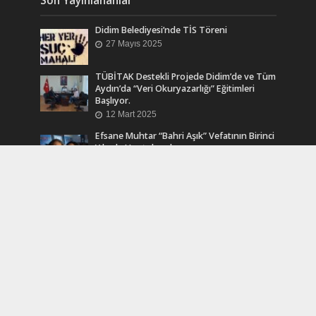
Didim Belediyesi’nde TİS Töreni
27 Mayıs 2025
TÜBİTAK Destekli Projede Didim’de ve Tüm
Aydın’da “Veri Okuryazarlığı” Eğitimleri
Başlıyor.
12 Mart 2025
Efsane Muhtar “Bahri Aşık” Vefatının Birinci
Yılında Unutulmadı
24 Kasım 2024
Turkcell Dergilik İndir Oku