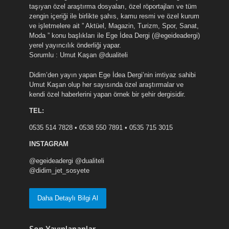
taşıyan özel araştırma dosyaları, özel röportajları ve tüm
zengin içeriği ile birlikte şahıs, kamu resmi ve özel kurum
ve işletmelere ait ” Aktüel, Magazin, Turizm, Spor, Sanat,
Moda ” konu başlıkları ile Ege İdea Dergi (@egeideadergi)
yerel yayıncılık önderliği yapar.
Sorumlu : Umut Kaşan @dualiteli
Didim’den yayın yapan Ege İdea Dergi’nin imtiyaz sahibi
Umut Kaşan olup her sayısında özel araştırmalar ve
kendi özel haberlerini yapan örnek bir şehir dergisidir.
TEL:
0535 514 7828 • 0538 550 7891 • 0535 715 3015
INSTAGRAM
@egeideadergi @dualiteli
@didim_jet_sosyete
Daha Detaylı Bilgi Al
Son Yayınlananlar