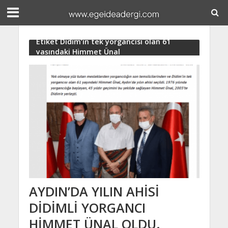
Etiket Didim’in tek yorgancısı olan 61
yaşındaki Himmet Ünal
AYDIN’DA YILIN AHİSİ
DİDİMLİ YORGANCI
HİMMET ÜNAL OLDU.