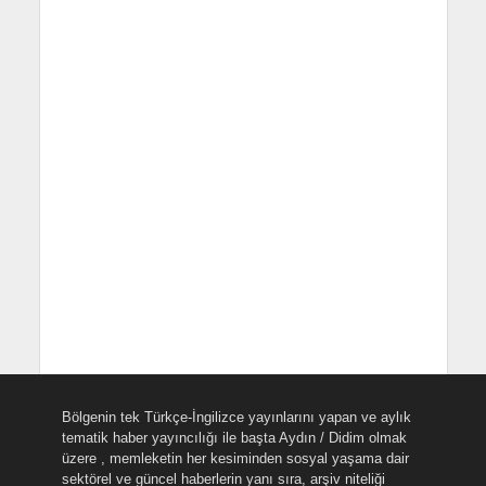
Bölgenin tek Türkçe-İngilizce yayınlarını yapan ve aylık
tematik haber yayıncılığı ile başta Aydın / Didim olmak
üzere , memleketin her kesiminden sosyal yaşama dair
sektörel ve güncel haberlerin yanı sıra, arşiv niteliği