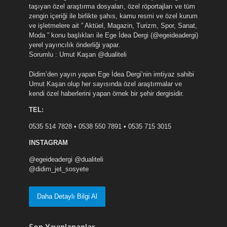
taşıyan özel araştırma dosyaları, özel röportajları ve tüm
zengin içeriği ile birlikte şahıs, kamu resmi ve özel kurum
ve işletmelere ait ” Aktüel, Magazin, Turizm, Spor, Sanat,
Moda ” konu başlıkları ile Ege İdea Dergi (@egeideadergi)
yerel yayıncılık önderliği yapar.
Sorumlu : Umut Kaşan @dualiteli
Didim’den yayın yapan Ege İdea Dergi’nin imtiyaz sahibi
Umut Kaşan olup her sayısında özel araştırmalar ve
kendi özel haberlerini yapan örnek bir şehir dergisidir.
TEL:
0535 514 7828 • 0538 550 7891 • 0535 715 3015
INSTAGRAM
@egeideadergi @dualiteli
@didim_jet_sosyete
Daha Detaylı Bilgi Al
Son Yayınlananlar