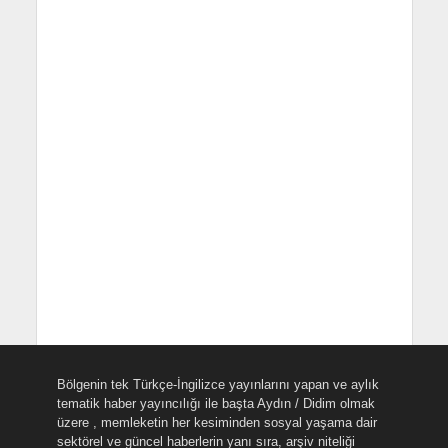
Bölgenin tek Türkçe-İngilizce yayınlarını yapan ve aylık
tematik haber yayıncılığı ile başta Aydın / Didim olmak
üzere , memleketin her kesiminden sosyal yaşama dair
sektörel ve güncel haberlerin yanı sıra, arşiv niteliği