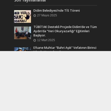
Didim Belediyesi’nde TİS Töreni
27 Mayıs 2025
TÜBİTAK Destekli Projede Didim’de ve Tüm
Aydın’da “Veri Okuryazarlığı” Eğitimleri
Başlıyor.
12 Mart 2025
Efsane Muhtar “Bahri Aşık” Vefatının Birinci
Yılında Unutulmadı
24 Kasım 2024
Turkcell Dergilik İndir Oku