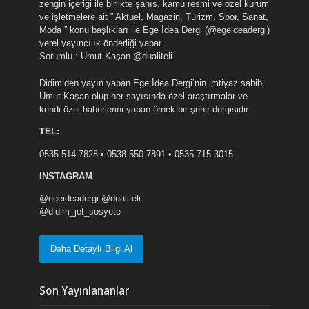
zengin içeriği ile birlikte şahıs, kamu resmi ve özel kurum
ve işletmelere ait ” Aktüel, Magazin, Turizm, Spor, Sanat,
Moda ” konu başlıkları ile Ege İdea Dergi (@egeideadergi)
yerel yayıncılık önderliği yapar.
Sorumlu : Umut Kaşan @dualiteli
Didim’den yayın yapan Ege İdea Dergi’nin imtiyaz sahibi
Umut Kaşan olup her sayısında özel araştırmalar ve
kendi özel haberlerini yapan örnek bir şehir dergisidir.
TEL:
0535 514 7828 • 0538 550 7891 • 0535 715 3015
INSTAGRAM
@egeideadergi @dualiteli
@didim_jet_sosyete
Daha Detaylı Bilgi Al
Son Yayınlananlar