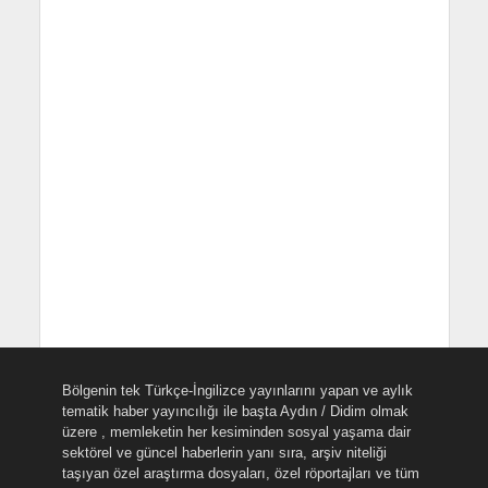
Bölgenin tek Türkçe-İngilizce yayınlarını yapan ve aylık
tematik haber yayıncılığı ile başta Aydın / Didim olmak
üzere , memleketin her kesiminden sosyal yaşama dair
sektörel ve güncel haberlerin yanı sıra, arşiv niteliği
taşıyan özel araştırma dosyaları, özel röportajları ve tüm