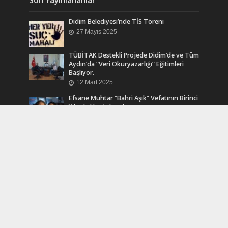
Didim Belediyesi’nde TİS Töreni
27 Mayıs 2025
TÜBİTAK Destekli Projede Didim’de ve Tüm
Aydın’da “Veri Okuryazarlığı” Eğitimleri
Başlıyor.
12 Mart 2025
Efsane Muhtar “Bahri Aşık” Vefatının Birinci
Yılında Unutulmadı
24 Kasım 2024
Turkcell Dergilik İndir Oku