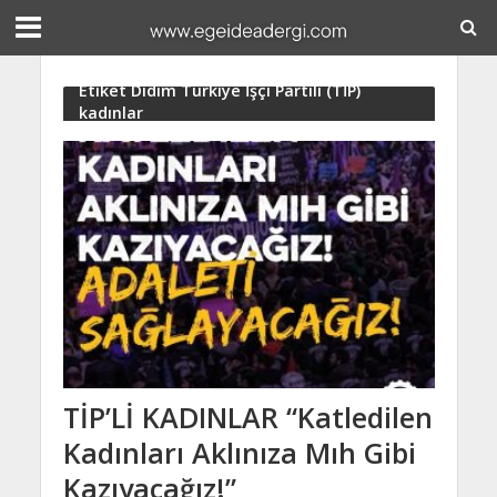
Etiket Didim Türkiye İşçi Partili (TİP)
kadınlar
TİP’Lİ KADINLAR “Katledilen
Kadınları Aklınıza Mıh Gibi
Kazıyacağız!”