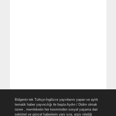
Bölgenin tek Türkçe-İngilizce yayınlarını yapan ve aylık
tematik haber yayıncılığı ile başta Aydın / Didim olmak
üzere , memleketin her kesiminden sosyal yaşama dair
sektörel ve güncel haberlerin yanı sıra, arşiv niteliği