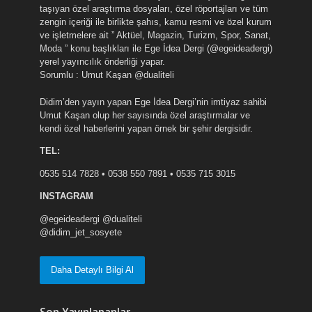
taşıyan özel araştırma dosyaları, özel röportajları ve tüm
zengin içeriği ile birlikte şahıs, kamu resmi ve özel kurum
ve işletmelere ait ” Aktüel, Magazin, Turizm, Spor, Sanat,
Moda ” konu başlıkları ile Ege İdea Dergi (@egeideadergi)
yerel yayıncılık önderliği yapar.
Sorumlu : Umut Kaşan @dualiteli
Didim’den yayın yapan Ege İdea Dergi’nin imtiyaz sahibi
Umut Kaşan olup her sayısında özel araştırmalar ve
kendi özel haberlerini yapan örnek bir şehir dergisidir.
TEL:
0535 514 7828 • 0538 550 7891 • 0535 715 3015
INSTAGRAM
@egeideadergi @dualiteli
@didim_jet_sosyete
Daha Detaylı Bilgi Al
Son Yayınlananlar