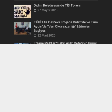
Didim Belediyesi’nde TİS Töreni
27 Mayıs 2025
TÜBİTAK Destekli Projede Didim’de ve Tüm
Aydın’da “Veri Okuryazarlığı” Eğitimleri
Başlıyor.
12 Mart 2025
Efsane Muhtar “Bahri Aşık” Vefatının Birinci
Yılında Unutulmadı
24 Kasım 2024
Turkcell Dergilik İndir Oku