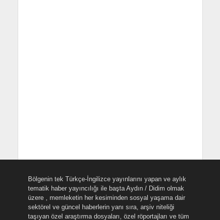
Bölgenin tek Türkçe-İngilizce yayınlarını yapan ve aylık
tematik haber yayıncılığı ile başta Aydın / Didim olmak
üzere , memleketin her kesiminden sosyal yaşama dair
sektörel ve güncel haberlerin yanı sıra, arşiv niteliği
taşıyan özel araştırma dosyaları, özel röportajları ve tüm