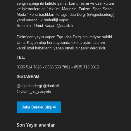
zengin içeriği ile birlikte şahıs, kamu resmi ve özel kurum
ve işletmelere ait ” Aktüel, Magazin, Turizm, Spor, Sanat,
Moda ” konu başlıkları ile Ege İdea Dergi (@egeideadergi)
yerel yayıncılık önderliği yapar.
Sorumlu : Umut Kaşan @dualiteli
Didim’den yayın yapan Ege İdea Dergi’nin imtiyaz sahibi
Umut Kaşan olup her sayısında özel araştırmalar ve
kendi özel haberlerini yapan örnek bir şehir dergisidir.
TEL:
0535 514 7828 • 0538 550 7891 • 0535 715 3015
INSTAGRAM
@egeideadergi @dualiteli
@didim_jet_sosyete
Daha Detaylı Bilgi Al
Son Yayınlananlar