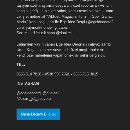
taşıyan özel araştırma dosyaları, özel röportajları ve tüm
zengin içeriği ile birlikte şahıs, kamu resmi ve özel kurum
ve işletmelere ait ” Aktüel, Magazin, Turizm, Spor, Sanat,
Moda ” konu başlıkları ile Ege İdea Dergi (@egeideadergi)
yerel yayıncılık önderliği yapar.
Sorumlu : Umut Kaşan @dualiteli
Didim’den yayın yapan Ege İdea Dergi’nin imtiyaz sahibi
Umut Kaşan olup her sayısında özel araştırmalar ve
kendi özel haberlerini yapan örnek bir şehir dergisidir.
TEL:
0535 514 7828 • 0538 550 7891 • 0535 715 3015
INSTAGRAM
@egeideadergi @dualiteli
@didim_jet_sosyete
Daha Detaylı Bilgi Al