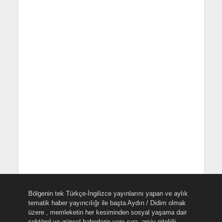
Bölgenin tek Türkçe-İngilizce yayınlarını yapan ve aylık
tematik haber yayıncılığı ile başta Aydın / Didim olmak
üzere , memleketin her kesiminden sosyal yaşama dair
sektörel ve güncel haberlerin yanı sıra, arşiv niteliği