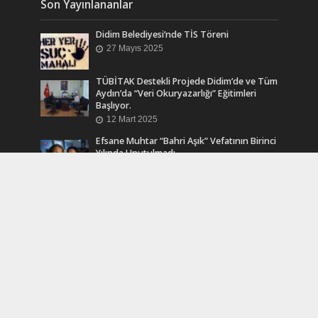
Son Yayınlananlar
Didim Belediyesi’nde TİS Töreni
27 Mayıs 2025
TÜBİTAK Destekli Projede Didim’de ve Tüm
Aydın’da “Veri Okuryazarlığı” Eğitimleri
Başlıyor.
12 Mart 2025
Efsane Muhtar “Bahri Aşık” Vefatının Birinci
Yılında Unutulmadı
24 Kasım 2024
Turkcell Dergilik İndir Oku