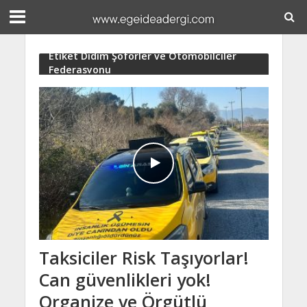
Etiket Didim Şoförler ve Otomobilciler
Federasyonu
Taksiciler Risk Taşıyorlar!
Can güvenlikleri yok!
Organize ve Örgütlü