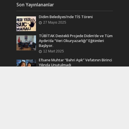
Son Yayınlananlar
Didim Belediyesi’nde TİS Töreni
27 Mayıs 2025
TÜBİTAK Destekli Projede Didim’de ve Tüm
Aydın’da “Veri Okuryazarlığı” Eğitimleri
Başlıyor.
12 Mart 2025
Efsane Muhtar “Bahri Aşık” Vefatının Birinci
Yılında Unutulmadı
24 Kasım 2024
Turkcell Dergilik İndir Oku