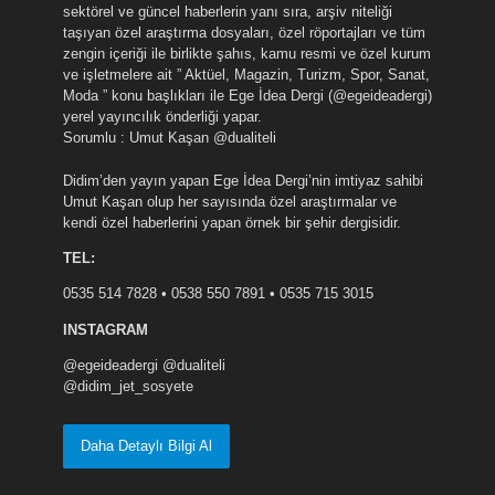
sektörel ve güncel haberlerin yanı sıra, arşiv niteliği
taşıyan özel araştırma dosyaları, özel röportajları ve tüm
zengin içeriği ile birlikte şahıs, kamu resmi ve özel kurum
ve işletmelere ait ” Aktüel, Magazin, Turizm, Spor, Sanat,
Moda ” konu başlıkları ile Ege İdea Dergi (@egeideadergi)
yerel yayıncılık önderliği yapar.
Sorumlu : Umut Kaşan @dualiteli
Didim’den yayın yapan Ege İdea Dergi’nin imtiyaz sahibi
Umut Kaşan olup her sayısında özel araştırmalar ve
kendi özel haberlerini yapan örnek bir şehir dergisidir.
TEL:
0535 514 7828 • 0538 550 7891 • 0535 715 3015
INSTAGRAM
@egeideadergi @dualiteli
@didim_jet_sosyete
Daha Detaylı Bilgi Al