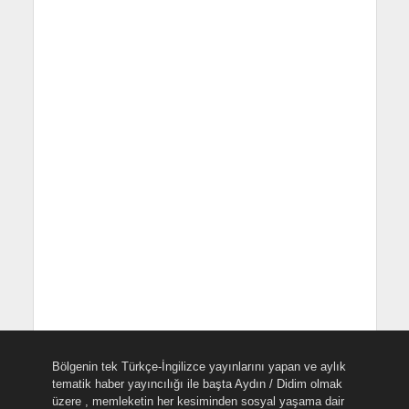
Bölgenin tek Türkçe-İngilizce yayınlarını yapan ve aylık
tematik haber yayıncılığı ile başta Aydın / Didim olmak
üzere , memleketin her kesiminden sosyal yaşama dair