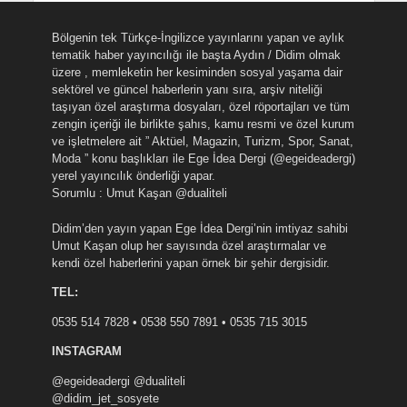
Bölgenin tek Türkçe-İngilizce yayınlarını yapan ve aylık
tematik haber yayıncılığı ile başta Aydın / Didim olmak
üzere , memleketin her kesiminden sosyal yaşama dair
sektörel ve güncel haberlerin yanı sıra, arşiv niteliği
taşıyan özel araştırma dosyaları, özel röportajları ve tüm
zengin içeriği ile birlikte şahıs, kamu resmi ve özel kurum
ve işletmelere ait ” Aktüel, Magazin, Turizm, Spor, Sanat,
Moda ” konu başlıkları ile Ege İdea Dergi (@egeideadergi)
yerel yayıncılık önderliği yapar.
Sorumlu : Umut Kaşan @dualiteli
Didim’den yayın yapan Ege İdea Dergi’nin imtiyaz sahibi
Umut Kaşan olup her sayısında özel araştırmalar ve
kendi özel haberlerini yapan örnek bir şehir dergisidir.
TEL:
0535 514 7828 • 0538 550 7891 • 0535 715 3015
INSTAGRAM
@egeideadergi @dualiteli
@didim_jet_sosyete