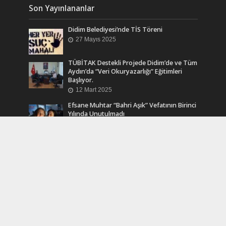
Son Yayınlananlar
Didim Belediyesi’nde TİS Töreni
27 Mayıs 2025
TÜBİTAK Destekli Projede Didim’de ve Tüm
Aydın’da “Veri Okuryazarlığı” Eğitimleri
Başlıyor.
12 Mart 2025
Efsane Muhtar “Bahri Aşık” Vefatının Birinci
Yılında Unutulmadı
24 Kasım 2024
Turkcell Dergilik İndir Oku