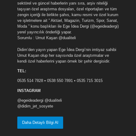
sektörel ve güncel haberlerin yanı sıra, arşiv niteliği
taşıyan özel araştırma dosyaları, özel röportajları ve tüm
zengin içeriği ile birlikte şahıs, kamu resmi ve özel kurum
ve işletmelere ait ” Aktüel, Magazin, Turizm, Spor, Sanat,
Moda ” konu başlıkları ile Ege İdea Dergi (@egeideadergi)
yerel yayıncılık önderliği yapar.
Sorumlu : Umut Kaşan @dualiteli
Didim’den yayın yapan Ege İdea Dergi’nin imtiyaz sahibi
Umut Kaşan olup her sayısında özel araştırmalar ve
kendi özel haberlerini yapan örnek bir şehir dergisidir.
TEL:
0535 514 7828 • 0538 550 7891 • 0535 715 3015
INSTAGRAM
@egeideadergi @dualiteli
@didim_jet_sosyete
Daha Detaylı Bilgi Al