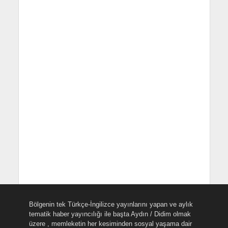
Bölgenin tek Türkçe-İngilizce yayınlarını yapan ve aylık
tematik haber yayıncılığı ile başta Aydın / Didim olmak
üzere , memleketin her kesiminden sosyal yaşama dair