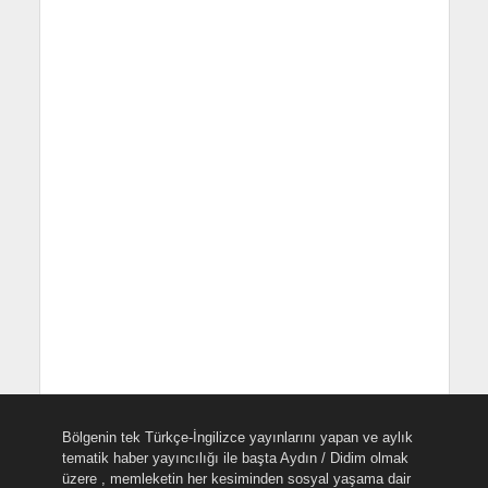
Bölgenin tek Türkçe-İngilizce yayınlarını yapan ve aylık
tematik haber yayıncılığı ile başta Aydın / Didim olmak
üzere , memleketin her kesiminden sosyal yaşama dair