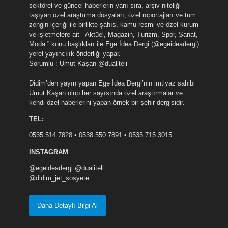
sektörel ve güncel haberlerin yanı sıra, arşiv niteliği
taşıyan özel araştırma dosyaları, özel röportajları ve tüm
zengin içeriği ile birlikte şahıs, kamu resmi ve özel kurum
ve işletmelere ait ” Aktüel, Magazin, Turizm, Spor, Sanat,
Moda ” konu başlıkları ile Ege İdea Dergi (@egeideadergi)
yerel yayıncılık önderliği yapar.
Sorumlu : Umut Kaşan @dualiteli
Didim’den yayın yapan Ege İdea Dergi’nin imtiyaz sahibi
Umut Kaşan olup her sayısında özel araştırmalar ve
kendi özel haberlerini yapan örnek bir şehir dergisidir.
TEL:
0535 514 7828 • 0538 550 7891 • 0535 715 3015
INSTAGRAM
@egeideadergi @dualiteli
@didim_jet_sosyete
Daha Detaylı Bilgi Al