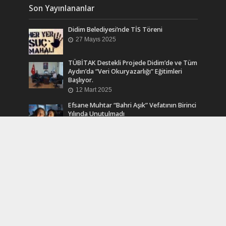
Son Yayınlananlar
Didim Belediyesi’nde TİS Töreni
27 Mayıs 2025
TÜBİTAK Destekli Projede Didim’de ve Tüm
Aydın’da “Veri Okuryazarlığı” Eğitimleri
Başlıyor.
12 Mart 2025
Efsane Muhtar “Bahri Aşık” Vefatının Birinci
Yılında Unutulmadı
24 Kasım 2024
Turkcell Dergilik İndir Oku