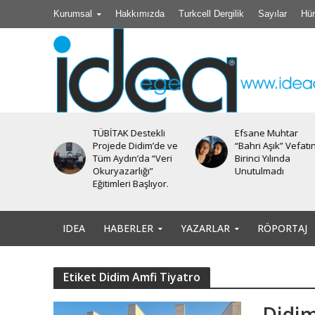
Kurumsal
Hakkımızda
Turkcell Dergilik
Sayılar
Hür
TÜBİTAK Destekli
Efsane Muhtar
iyesi’nde
Projede Didim’de ve
“Bahri Aşık” Vefatı
Tüm Aydın’da “Veri
Birinci Yılında
Okuryazarlığı”
Unutulmadı
Eğitimleri Başlıyor.
IDEA
HABERLER
YAZARLAR
RÖPORTAJ
Etiket Didim Amfi Tiyatro
Didim