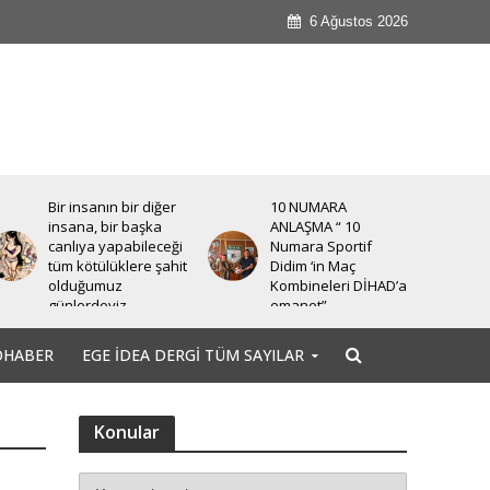
6 Ağustos 2026
Bir insanın bir diğer
10 NUMARA
insana, bir başka
ANLAŞMA “ 10
canlıya yapabileceği
Numara Sportif
tüm kötülüklere şahit
Didim ‘in Maç
olduğumuz
Kombineleri DİHAD’a
günlerdeyiz.
emanet”
OHABER
EGE İDEA DERGI TÜM SAYILAR
Konular
m