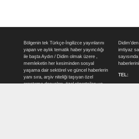
Bölgenin tek Türkçe-İngilizce yayınlarını
Didim’den
yapan ve aylık tematik haber yayıncılığı
imtiyaz s
ile başta Aydın / Didim olmak üzere ,
sayısında 
memleketin her kesiminden sosyal
haberlerin
yaşama dair sektörel ve güncel haberlerin
TEL:
yanı sıra, arşiv niteliği taşıyan özel
araştırma dosyaları, özel röportajları ve
0535 514 
tüm zengin içeriği ile birlikte şahıs, kamu
715 3015
resmi ve özel kurum ve işletmelere ait ”
Aktüel, Magazin, Turizm, Spor, Sanat,
INSTAG
Moda ” konu başlıkları ile Ege İdea Dergi
@egeidead
(@egeideadergi) yerel yayıncılık önderliği
@didim_je
yapar.
Sorumlu : Umut Kaşan @dualiteli