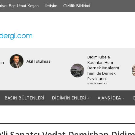
riyet Ege Umut Kaşan
İletişim
Gizlilik Bildirimi
Didim Kibele
Akıl Tutulması
nın
Kadınları Hem
Dernek Binalarını
hem de Dernek
Evraklarını
Kaybettiler.
BASIN BÜLTENLERI
DIDIM’IN ENLERI
AJANS İDEA
’li Sanatçı Vedat Demirhan Didi