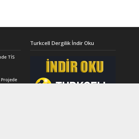
Turkcell Dergilik İndir Oku
nde TİS
 Projede
Aydın’da
ğı”
r.
ahri
rinci
dı