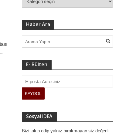
Haber Ara
tası
..
E- Bülten
Sosyal IDEA
Bizi takip edip yalnız bırakmayan siz değerli