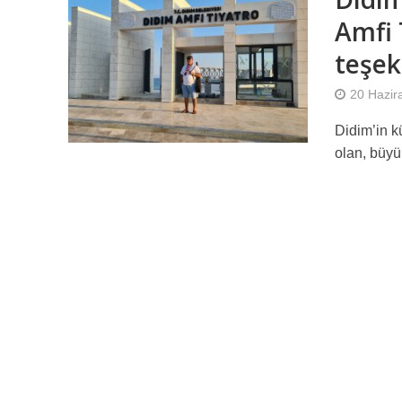
Amfi 
teşek
20 Hazir
Didim’in k
olan, büyü