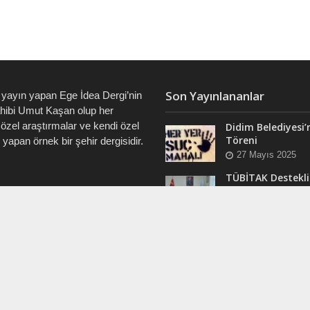
Son Yayınlananlar
 yayın yapan Ege İdea Dergi’nin
ahibi Umut Kaşan olup her
özel araştırmalar ve kendi özel
Didim Belediyesi’
Töreni
i yapan örnek bir şehir dergisidir.
27 Mayıs 2025
TÜBİTAK Destekli
Didim’de ve Tüm 
7828 • 0538 550 7891 • 0535
“Veri Okuryazarlı
Eğitimleri Başlıyo
12 Mart 2025
RAM
Efsane Muhtar “B
ergi @dualiteli
Aşık” Vefatının Bi
t_sosyete
Yılında Unutulma
24 Kasım 2024