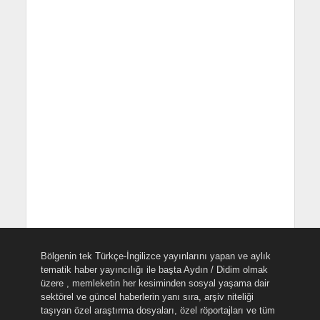
Bölgenin tek Türkçe-İngilizce yayınlarını yapan ve aylık
tematik haber yayıncılığı ile başta Aydın / Didim olmak
üzere , memleketin her kesiminden sosyal yaşama dair
sektörel ve güncel haberlerin yanı sıra, arşiv niteliği
taşıyan özel araştırma dosyaları, özel röportajları ve tüm