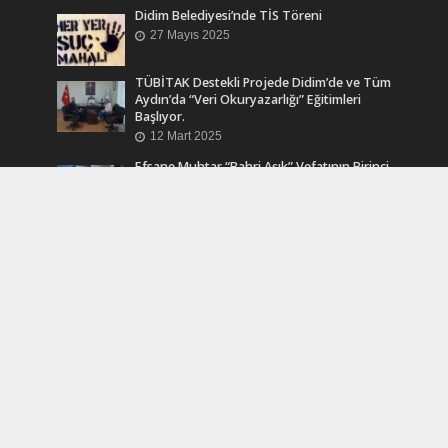
Didim Belediyesi’nde TİS Töreni
27 Mayıs 2025
TÜBİTAK Destekli Projede Didim’de ve Tüm
Aydın’da “Veri Okuryazarlığı” Eğitimleri
Başlıyor.
12 Mart 2025
Efsane Muhtar “Bahri Aşık” Vefatının Birinci
Yılında Unutulmadı
24 Kasım 2024
Turkcell Dergilik İndir Oku