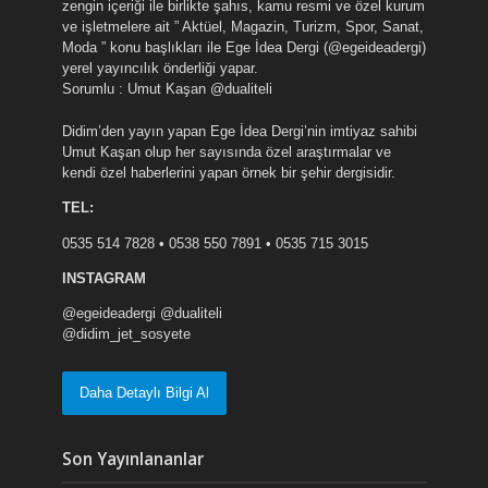
zengin içeriği ile birlikte şahıs, kamu resmi ve özel kurum
ve işletmelere ait ” Aktüel, Magazin, Turizm, Spor, Sanat,
Moda ” konu başlıkları ile Ege İdea Dergi (@egeideadergi)
yerel yayıncılık önderliği yapar.
Sorumlu : Umut Kaşan @dualiteli
Didim’den yayın yapan Ege İdea Dergi’nin imtiyaz sahibi
Umut Kaşan olup her sayısında özel araştırmalar ve
kendi özel haberlerini yapan örnek bir şehir dergisidir.
TEL:
0535 514 7828 • 0538 550 7891 • 0535 715 3015
INSTAGRAM
@egeideadergi @dualiteli
@didim_jet_sosyete
Daha Detaylı Bilgi Al
Son Yayınlananlar