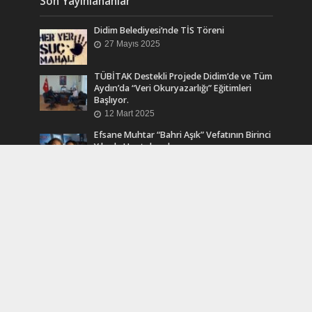
Son Yayınlananlar
Didim Belediyesi’nde TİS Töreni
27 Mayıs 2025
TÜBİTAK Destekli Projede Didim’de ve Tüm
Aydın’da “Veri Okuryazarlığı” Eğitimleri
Başlıyor.
12 Mart 2025
Efsane Muhtar “Bahri Aşık” Vefatının Birinci
Yılında Unutulmadı
24 Kasım 2024
Turkcell Dergilik İndir Oku