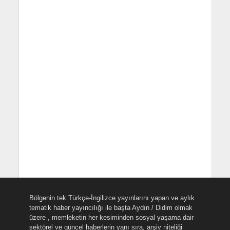
Bölgenin tek Türkçe-İngilizce yayınlarını yapan ve aylık
tematik haber yayıncılığı ile başta Aydın / Didim olmak
üzere , memleketin her kesiminden sosyal yaşama dair
sektörel ve güncel haberlerin yanı sıra, arşiv niteliği