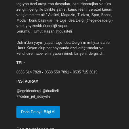
taşıyan özel araştırma dosyaları, özel röportajları ve tüm
zengin içeriği ile birlikte şahıs, kamu resmi ve özel kurum
ve işletmelere ait ” Aktüel, Magazin, Turizm, Spor, Sanat,
Moda ” konu başlıkları ile Ege İdea Dergi (@egeideadergi)
yerel yayıncılık önderliği yapar.
Sorumlu : Umut Kaşan @dualiteli
Didim’den yayın yapan Ege İdea Dergi’nin imtiyaz sahibi
Umut Kaşan olup her sayısında özel araştırmalar ve
kendi özel haberlerini yapan örnek bir şehir dergisidir.
TEL:
0535 514 7828 • 0538 550 7891 • 0535 715 3015
INSTAGRAM
@egeideadergi @dualiteli
@didim_jet_sosyete
Daha Detaylı Bilgi Al