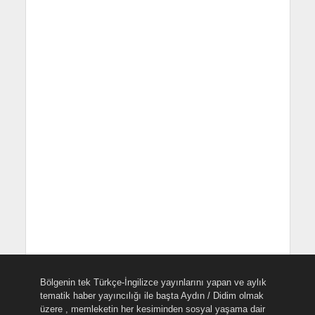
Bölgenin tek Türkçe-İngilizce yayınlarını yapan ve aylık
tematik haber yayıncılığı ile başta Aydın / Didim olmak
üzere , memleketin her kesiminden sosyal yaşama dair