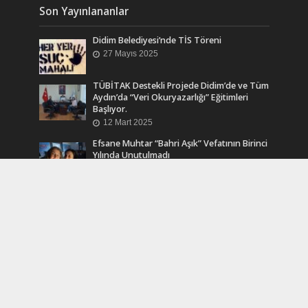
Son Yayınlananlar
Didim Belediyesi’nde TİS Töreni
27 Mayıs 2025
TÜBİTAK Destekli Projede Didim’de ve Tüm
Aydın’da “Veri Okuryazarlığı” Eğitimleri
Başlıyor.
12 Mart 2025
Efsane Muhtar “Bahri Aşık” Vefatının Birinci
Yılında Unutulmadı
24 Kasım 2024
Turkcell Dergilik İndir Oku