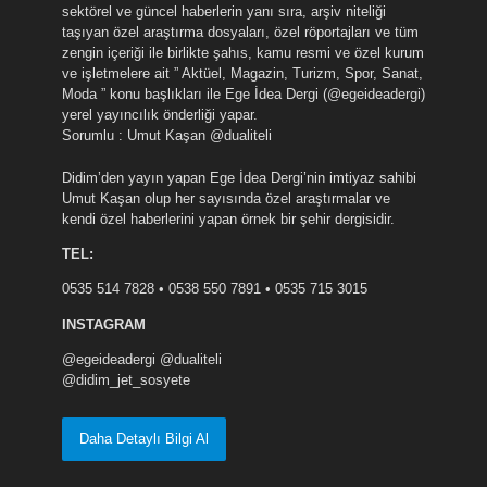
sektörel ve güncel haberlerin yanı sıra, arşiv niteliği
taşıyan özel araştırma dosyaları, özel röportajları ve tüm
zengin içeriği ile birlikte şahıs, kamu resmi ve özel kurum
ve işletmelere ait ” Aktüel, Magazin, Turizm, Spor, Sanat,
Moda ” konu başlıkları ile Ege İdea Dergi (@egeideadergi)
yerel yayıncılık önderliği yapar.
Sorumlu : Umut Kaşan @dualiteli
Didim’den yayın yapan Ege İdea Dergi’nin imtiyaz sahibi
Umut Kaşan olup her sayısında özel araştırmalar ve
kendi özel haberlerini yapan örnek bir şehir dergisidir.
TEL:
0535 514 7828 • 0538 550 7891 • 0535 715 3015
INSTAGRAM
@egeideadergi @dualiteli
@didim_jet_sosyete
Daha Detaylı Bilgi Al