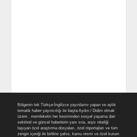
Bölgenin tek Türkçe-İngilizce yayınlarını yapan ve aylık
tematik haber yayıncılığı ile başta Aydın / Didim olmak
üzere , memleketin her kesiminden sosyal yaşama dair
sektörel ve güncel haberlerin yanı sıra, arşiv niteliği
taşıyan özel araştırma dosyaları, özel röportajları ve tüm
zengin içeriği ile birlikte şahıs, kamu resmi ve özel kurum