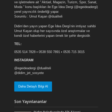
ve işletmelere ait ” Aktüel, Magazin, Turizm, Spor, Sanat,
Moda ” konu başlıkları ile Ege İdea Dergi (@egeideadergi)
yerel yayıncılık önderliği yapar.
Sorumlu : Umut Kaşan @dualiteli
Didim’den yayın yapan Ege İdea Dergi’nin imtiyaz sahibi
Umut Kaşan olup her sayısında özel araştırmalar ve
kendi özel haberlerini yapan örnek bir şehir dergisidir.
TEL:
0535 514 7828 • 0538 550 7891 • 0535 715 3015
INSTAGRAM
@egeideadergi @dualiteli
@didim_jet_sosyete
Daha Detaylı Bilgi Al
Son Yayınlananlar