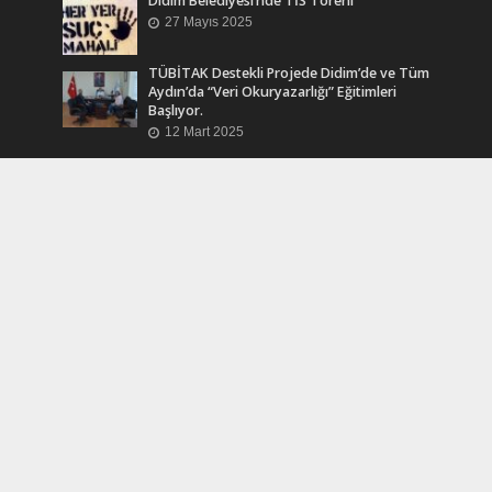
Didim Belediyesi’nde TİS Töreni
27 Mayıs 2025
TÜBİTAK Destekli Projede Didim’de ve Tüm
Aydın’da “Veri Okuryazarlığı” Eğitimleri
Başlıyor.
12 Mart 2025
Efsane Muhtar “Bahri Aşık” Vefatının Birinci
Yılında Unutulmadı
24 Kasım 2024
Turkcell Dergilik İndir Oku