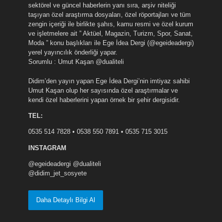
sektörel ve güncel haberlerin yanı sıra, arşiv niteliği
taşıyan özel araştırma dosyaları, özel röportajları ve tüm
zengin içeriği ile birlikte şahıs, kamu resmi ve özel kurum
ve işletmelere ait ” Aktüel, Magazin, Turizm, Spor, Sanat,
Moda ” konu başlıkları ile Ege İdea Dergi (@egeideadergi)
yerel yayıncılık önderliği yapar.
Sorumlu : Umut Kaşan @dualiteli
Didim’den yayın yapan Ege İdea Dergi’nin imtiyaz sahibi
Umut Kaşan olup her sayısında özel araştırmalar ve
kendi özel haberlerini yapan örnek bir şehir dergisidir.
TEL:
0535 514 7828 • 0538 550 7891 • 0535 715 3015
INSTAGRAM
@egeideadergi @dualiteli
@didim_jet_sosyete
Daha Detaylı Bilgi Al