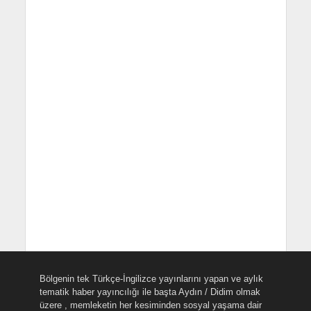
Bölgenin tek Türkçe-İngilizce yayınlarını yapan ve aylık
tematik haber yayıncılığı ile başta Aydın / Didim olmak
üzere , memleketin her kesiminden sosyal yaşama dair