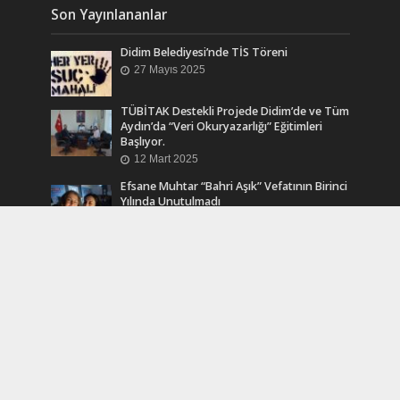
Son Yayınlananlar
Didim Belediyesi’nde TİS Töreni
27 Mayıs 2025
TÜBİTAK Destekli Projede Didim’de ve Tüm
Aydın’da “Veri Okuryazarlığı” Eğitimleri
Başlıyor.
12 Mart 2025
Efsane Muhtar “Bahri Aşık” Vefatının Birinci
Yılında Unutulmadı
24 Kasım 2024
Turkcell Dergilik İndir Oku