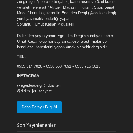
zengin içeriği ile birlikte şahıs, kamu resmi ve özel kurum
ve işletmelere ait ” Aktüel, Magazin, Turizm, Spor, Sanat,
Moda ” konu başlıkları ile Ege İdea Dergi (@egeideadergi)
yerel yayıncılık önderliği yapar.
Sorumlu : Umut Kaşan @dualiteli
Didim’den yayın yapan Ege İdea Dergi’nin imtiyaz sahibi
Umut Kaşan olup her sayısında özel araştırmalar ve
kendi özel haberlerini yapan örnek bir şehir dergisidir.
TEL:
0535 514 7828 • 0538 550 7891 • 0535 715 3015
INSTAGRAM
@egeideadergi @dualiteli
@didim_jet_sosyete
Daha Detaylı Bilgi Al
Son Yayınlananlar