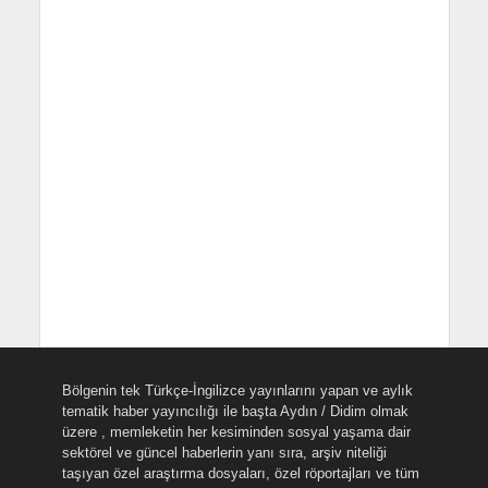
Bölgenin tek Türkçe-İngilizce yayınlarını yapan ve aylık
tematik haber yayıncılığı ile başta Aydın / Didim olmak
üzere , memleketin her kesiminden sosyal yaşama dair
sektörel ve güncel haberlerin yanı sıra, arşiv niteliği
taşıyan özel araştırma dosyaları, özel röportajları ve tüm