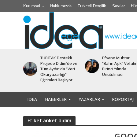
Kurumsal
Hakkımızda
Turkcell Dergilik
Sayılar
Hür
TÜBİTAK Destekli
Efsane Muhtar
iyesi’nde
Projede Didim’de ve
“Bahri Aşık” Vefatı
Tüm Aydın’da “Veri
Birinci Yılında
Okuryazarlığı”
Unutulmadı
Eğitimleri Başlıyor.
IDEA
HABERLER
YAZARLAR
RÖPORTAJ
Etiket anket didim
GOOG