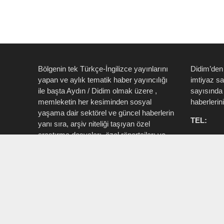
Bölgenin tek Türkçe-İngilizce yayınlarını
Didim’den
yapan ve aylık tematik haber yayıncılığı
imtiyaz s
ile başta Aydın / Didim olmak üzere ,
sayısında 
memleketin her kesiminden sosyal
haberlerin
yaşama dair sektörel ve güncel haberlerin
TEL:
yanı sıra, arşiv niteliği taşıyan özel
araştırma dosyaları, özel röportajları ve
0535 514 
tüm zengin içeriği ile birlikte şahıs, kamu
715 3015
resmi ve özel kurum ve işletmelere ait ”
Aktüel, Magazin, Turizm, Spor, Sanat,
INSTAG
Moda ” konu başlıkları ile Ege İdea Dergi
@egeidead
(@egeideadergi) yerel yayıncılık önderliği
@didim_je
yapar.
Sorumlu : Umut Kaşan @dualiteli