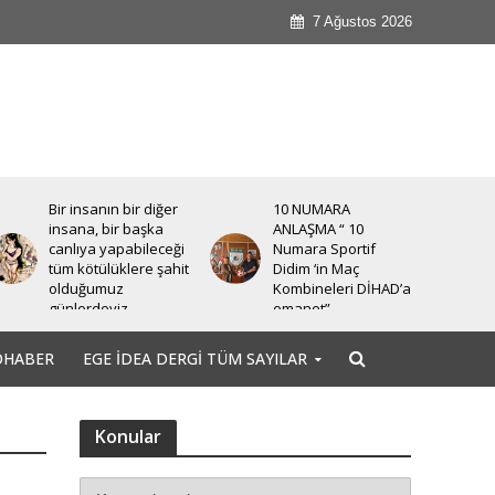
7 Ağustos 2026
Bir insanın bir diğer
10 NUMARA
insana, bir başka
ANLAŞMA “ 10
canlıya yapabileceği
Numara Sportif
tüm kötülüklere şahit
Didim ‘in Maç
olduğumuz
Kombineleri DİHAD’a
günlerdeyiz.
emanet”
OHABER
EGE İDEA DERGI TÜM SAYILAR
Konular