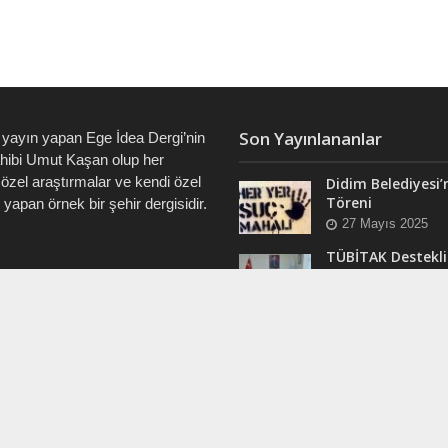
Son Yayınlananlar
 yayın yapan Ege İdea Dergi’nin
ahibi Umut Kaşan olup her
özel araştırmalar ve kendi özel
Didim Belediyesi’
Töreni
i yapan örnek bir şehir dergisidir.
27 Mayıs 2025
TÜBİTAK Destekli
Didim’de ve Tüm 
7828 • 0538 550 7891 • 0535
“Veri Okuryazarlı
Eğitimleri Başlıyo
12 Mart 2025
RAM
Efsane Muhtar “B
ergi @dualiteli
Aşık” Vefatının Bi
t_sosyete
Yılında Unutulma
24 Kasım 2024