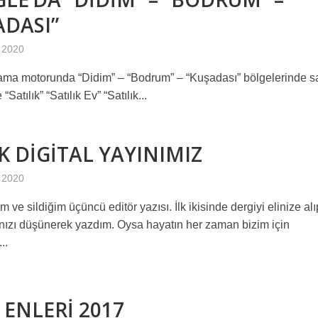
ADASI”
 2020
ma motorunda “Didim” – “Bodrum” – “Kuşadası” bölgelerinde sa
“Satılık” “Satılık Ev” “Satılık...
LK DİGİTAL YAYINIMIZ
 2020
 ve sildiğim üçüncü editör yazısı. İlk ikisinde dergiyi elinize alı
ızı düşünerek yazdım. Oysa hayatın her zaman bizim için
..
 ENLERİ 2017