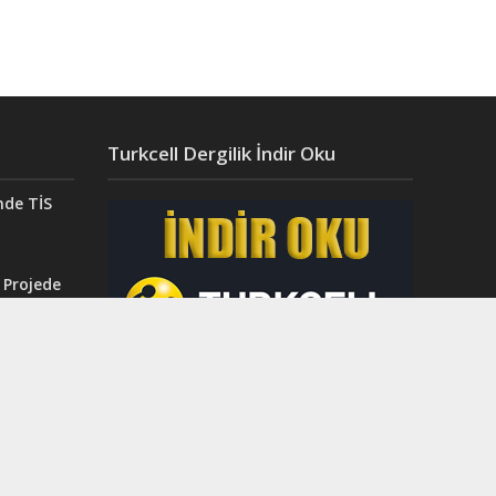
Turkcell Dergilik İndir Oku
nde TİS
 Projede
Aydın’da
ğı”
r.
ahri
rinci
dı