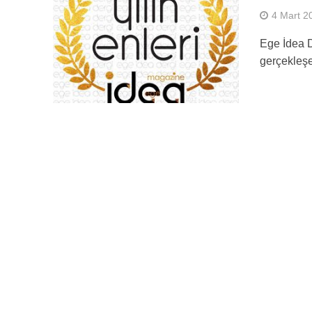
4 Mart 2
Ege İdea D
gerçekleşe