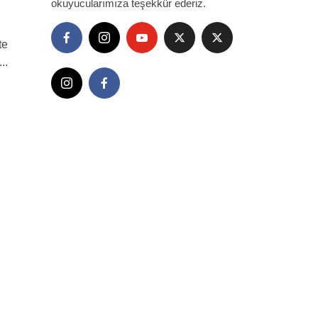
okuyucularımıza teşekkür ederiz.
te
..