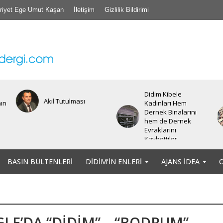
riyet Ege Umut Kaşan
İletişim
Gizlilik Bildirimi
Didim Kibele
Akıl Tutulması
nın
Kadınları Hem
Dernek Binalarını
hem de Dernek
Evraklarını
Kaybettiler.
BASIN BÜLTENLERI
DIDIM’IN ENLERI
AJANS İDEA
LE’DA “DİDİM” – “BODRUM” –