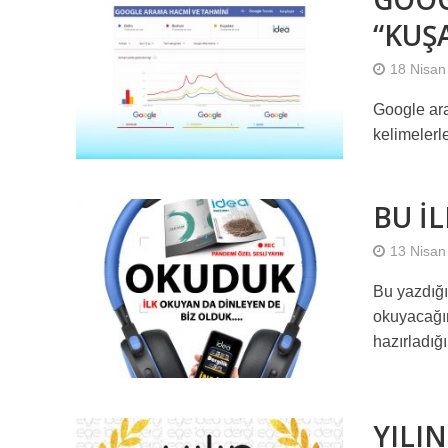
“KUŞ
18 Nisan
Google ara
kelimelerle 
BU İ
13 Nisan
Bu yazdığım
okuyacağın
hazırladığı.
YILIN