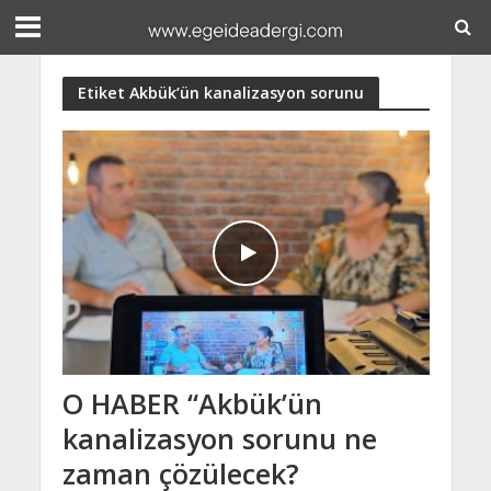
Etiket Akbük’ün kanalizasyon sorunu
O HABER “Akbük’ün
kanalizasyon sorunu ne
zaman çözülecek?