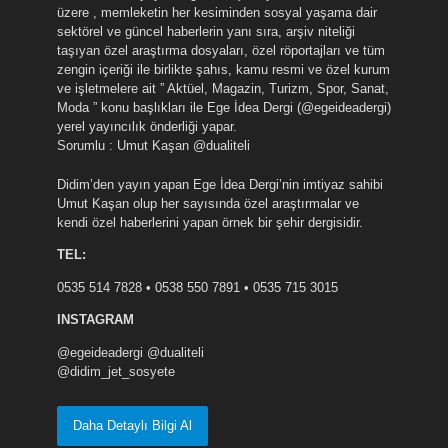
üzere , memleketin her kesiminden sosyal yaşama dair
sektörel ve güncel haberlerin yanı sıra, arşiv niteliği
taşıyan özel araştırma dosyaları, özel röportajları ve tüm
zengin içeriği ile birlikte şahıs, kamu resmi ve özel kurum
ve işletmelere ait ” Aktüel, Magazin, Turizm, Spor, Sanat,
Moda ” konu başlıkları ile Ege İdea Dergi (@egeideadergi)
yerel yayıncılık önderliği yapar.
Sorumlu : Umut Kaşan @dualiteli
Didim’den yayın yapan Ege İdea Dergi’nin imtiyaz sahibi
Umut Kaşan olup her sayısında özel araştırmalar ve
kendi özel haberlerini yapan örnek bir şehir dergisidir.
TEL:
0535 514 7828 • 0538 550 7891 • 0535 715 3015
INSTAGRAM
@egeideadergi @dualiteli
@didim_jet_sosyete
Daha Detaylı Bilgi Al