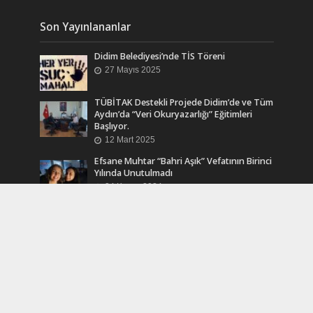
Son Yayınlananlar
Didim Belediyesi’nde TİS Töreni
27 Mayıs 2025
TÜBİTAK Destekli Projede Didim’de ve Tüm
Aydın’da “Veri Okuryazarlığı” Eğitimleri
Başlıyor.
12 Mart 2025
Efsane Muhtar “Bahri Aşık” Vefatının Birinci
Yılında Unutulmadı
24 Kasım 2024
Turkcell Dergilik İndir Oku