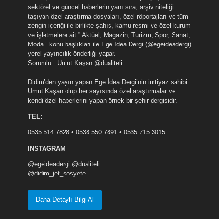
sektörel ve güncel haberlerin yanı sıra, arşiv niteliği
taşıyan özel araştırma dosyaları, özel röportajları ve tüm
zengin içeriği ile birlikte şahıs, kamu resmi ve özel kurum
ve işletmelere ait ” Aktüel, Magazin, Turizm, Spor, Sanat,
Moda ” konu başlıkları ile Ege İdea Dergi (@egeideadergi)
yerel yayıncılık önderliği yapar.
Sorumlu : Umut Kaşan @dualiteli
Didim’den yayın yapan Ege İdea Dergi’nin imtiyaz sahibi
Umut Kaşan olup her sayısında özel araştırmalar ve
kendi özel haberlerini yapan örnek bir şehir dergisidir.
TEL:
0535 514 7828 • 0538 550 7891 • 0535 715 3015
INSTAGRAM
@egeideadergi @dualiteli
@didim_jet_sosyete
Daha Detaylı Bilgi Al