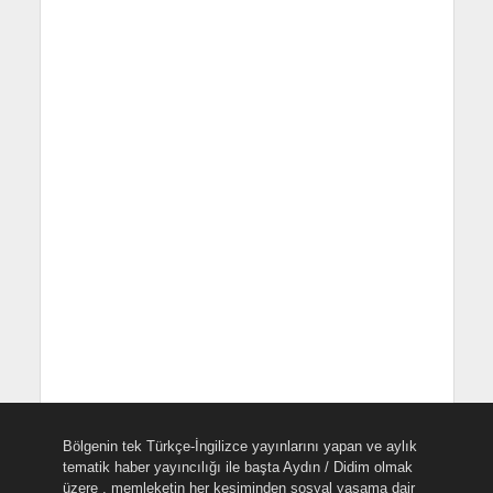
Bölgenin tek Türkçe-İngilizce yayınlarını yapan ve aylık
tematik haber yayıncılığı ile başta Aydın / Didim olmak
üzere , memleketin her kesiminden sosyal yaşama dair