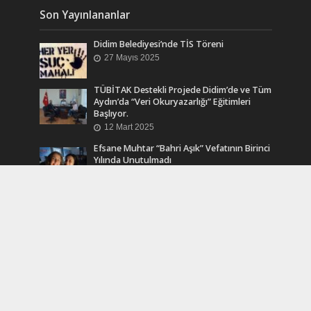
Son Yayınlananlar
Didim Belediyesi’nde TİS Töreni
27 Mayıs 2025
TÜBİTAK Destekli Projede Didim’de ve Tüm
Aydın’da “Veri Okuryazarlığı” Eğitimleri
Başlıyor.
12 Mart 2025
Efsane Muhtar “Bahri Aşık” Vefatının Birinci
Yılında Unutulmadı
24 Kasım 2024
Turkcell Dergilik İndir Oku