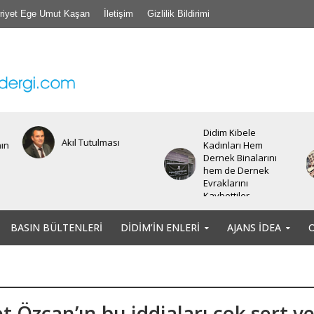
riyet Ege Umut Kaşan
İletişim
Gizlilik Bildirimi
Didim Kibele
Akıl Tutulması
nın
Kadınları Hem
Dernek Binalarını
hem de Dernek
Evraklarını
Kaybettiler.
BASIN BÜLTENLERI
DIDIM’IN ENLERI
AJANS İDEA
 Özcan’ın bu iddiaları çok sert v