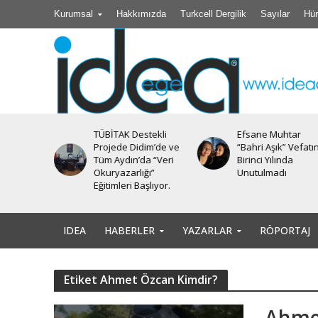
Kurumsal
Hakkımızda
Turkcell Dergilik
Sayılar
Hür
TÜBİTAK Destekli
Efsane Muhtar
iyesi’nde
Projede Didim’de ve
“Bahri Aşık” Vefatı
Tüm Aydın’da “Veri
Birinci Yılında
Okuryazarlığı”
Unutulmadı
Eğitimleri Başlıyor.
IDEA
HABERLER
YAZARLAR
RÖPORTAJ
Etiket Ahmet Özcan Kimdir?
Ahmet