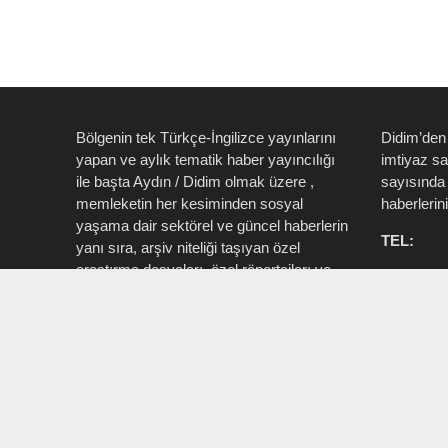
Bölgenin tek Türkçe-İngilizce yayınlarını
Didim’den
yapan ve aylık tematik haber yayıncılığı
imtiyaz s
ile başta Aydın / Didim olmak üzere ,
sayısında 
memleketin her kesiminden sosyal
haberlerin
yaşama dair sektörel ve güncel haberlerin
TEL:
yanı sıra, arşiv niteliği taşıyan özel
araştırma dosyaları, özel röportajları ve
0535 514 
tüm zengin içeriği ile birlikte şahıs, kamu
715 3015
resmi ve özel kurum ve işletmelere ait ”
Aktüel, Magazin, Turizm, Spor, Sanat,
INSTAG
Moda ” konu başlıkları ile Ege İdea Dergi
@egeidead
(@egeideadergi) yerel yayıncılık önderliği
@didim_je
yapar.
Sorumlu : Umut Kaşan @dualiteli