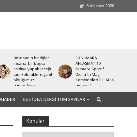
8 Ağustos 2026
Bir insanın bir diğer
10 NUMARA
insana, bir başka
ANLAŞMA “ 10
canlıya yapabileceği
Numara Sportif
tüm kötülüklere şahit
Didim ‘in Maç
olduğumuz
Kombineleri DİHAD’a
günlerdeyiz.
emanet”
OHABER
EGE İDEA DERGI TÜM SAYILAR
Konular
e