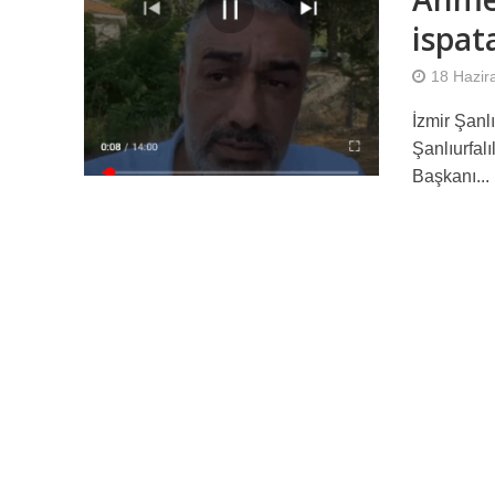
ispat
18 Hazir
İzmir Şanl
Şanlıurfal
Başkanı...