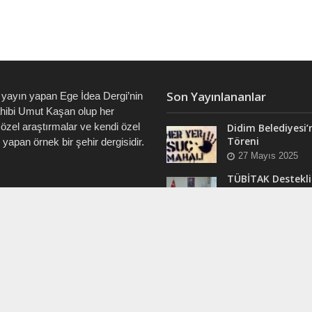
Son Yayınlananlar
 yayın yapan Ege İdea Dergi’nin
ahibi Umut Kaşan olup her
özel araştırmalar ve kendi özel
Didim Belediyesi’
Töreni
i yapan örnek bir şehir dergisidir.
27 Mayıs 2025
TÜBİTAK Destekli
Didim’de ve Tüm 
7828 • 0538 550 7891 • 0535
“Veri Okuryazarlı
Eğitimleri Başlıyo
12 Mart 2025
RAM
Efsane Muhtar “B
ergi @dualiteli
Aşık” Vefatının Bi
t_sosyete
Yılında Unutulma
24 Kasım 2024