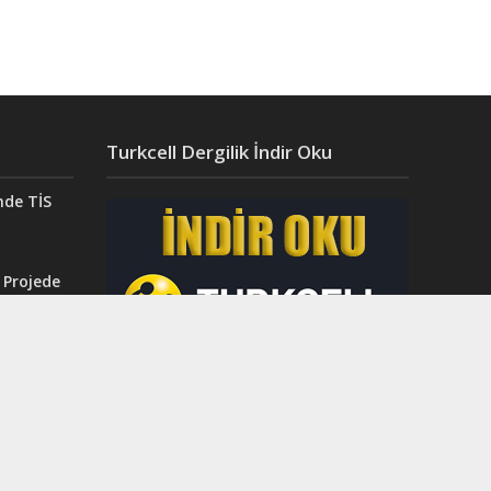
Turkcell Dergilik İndir Oku
nde TİS
 Projede
Aydın’da
ğı”
r.
ahri
rinci
dı