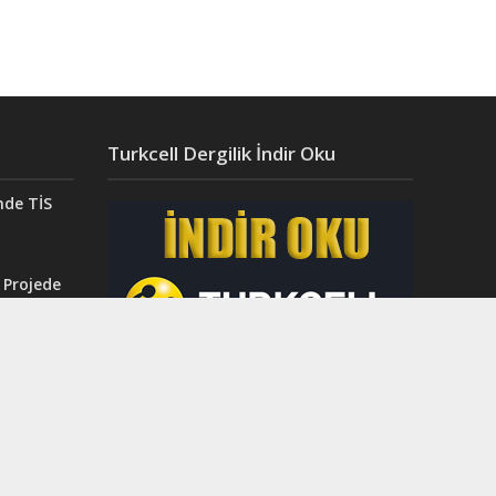
Turkcell Dergilik İndir Oku
nde TİS
 Projede
Aydın’da
ğı”
r.
ahri
rinci
dı