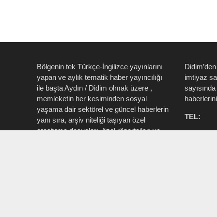
Bölgenin tek Türkçe-İngilizce yayınlarını
Didim’den
yapan ve aylık tematik haber yayıncılığı
imtiyaz s
ile başta Aydın / Didim olmak üzere ,
sayısında 
memleketin her kesiminden sosyal
haberlerin
yaşama dair sektörel ve güncel haberlerin
TEL:
yanı sıra, arşiv niteliği taşıyan özel
araştırma dosyaları, özel röportajları ve
0535 514 
tüm zengin içeriği ile birlikte şahıs, kamu
715 3015
resmi ve özel kurum ve işletmelere ait ”
Aktüel, Magazin, Turizm, Spor, Sanat,
INSTAG
Moda ” konu başlıkları ile Ege İdea Dergi
@egeidead
(@egeideadergi) yerel yayıncılık önderliği
@didim_je
yapar.
Sorumlu : Umut Kaşan @dualiteli