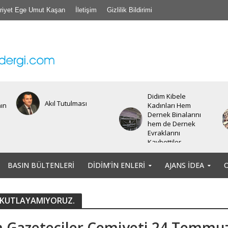
riyet Ege Umut Kaşan
İletişim
Gizlilik Bildirimi
Didim Kibele
Akıl Tutulması
nın
Kadınları Hem
Dernek Binalarını
hem de Dernek
Evraklarını
Kaybettiler.
BASIN BÜLTENLERI
DIDIM’IN ENLERI
AJANS İDEA
ak KUTLAYAMIYORUZ.
 Gazeteciler Cemiyeti 24 Temmu