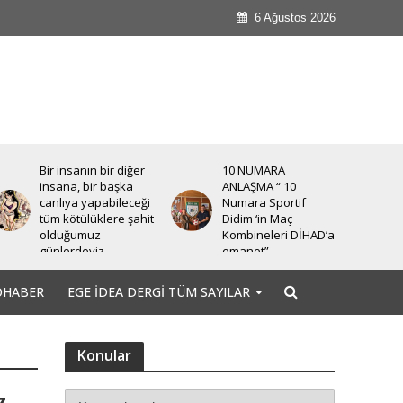
6 Ağustos 2026
Bir insanın bir diğer
10 NUMARA
insana, bir başka
ANLAŞMA “ 10
canlıya yapabileceği
Numara Sportif
tüm kötülüklere şahit
Didim ‘in Maç
olduğumuz
Kombineleri DİHAD’a
günlerdeyiz.
emanet”
OHABER
EGE İDEA DERGI TÜM SAYILAR
Konular
z