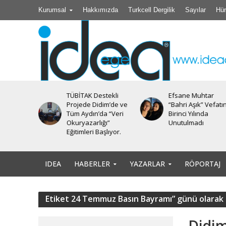
Kurumsal
Hakkımızda
Turkcell Dergilik
Sayılar
Hür
TÜBİTAK Destekli
Efsane Muhtar
iyesi’nde
Projede Didim’de ve
“Bahri Aşık” Vefatı
Tüm Aydın’da “Veri
Birinci Yılında
Okuryazarlığı”
Unutulmadı
Eğitimleri Başlıyor.
IDEA
HABERLER
YAZARLAR
RÖPORTAJ
Etiket 24 Temmuz Basın Bayramı” günü olar
Didim