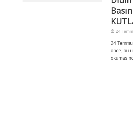
Basın
KUTL
24 Temm
24 Temmuz
önce, bu 
okumasınd