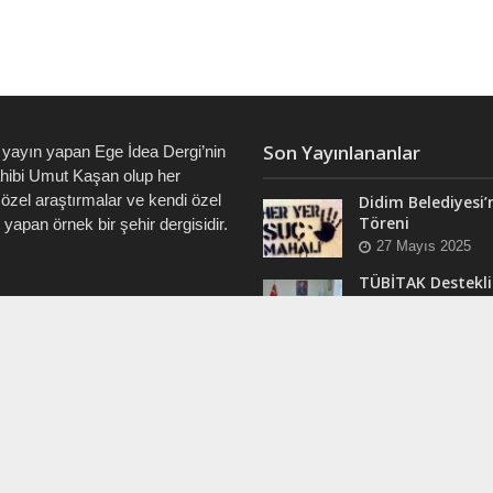
Son Yayınlananlar
 yayın yapan Ege İdea Dergi’nin
ahibi Umut Kaşan olup her
özel araştırmalar ve kendi özel
Didim Belediyesi’
Töreni
i yapan örnek bir şehir dergisidir.
27 Mayıs 2025
TÜBİTAK Destekli
Didim’de ve Tüm 
7828 • 0538 550 7891 • 0535
“Veri Okuryazarlı
Eğitimleri Başlıyo
12 Mart 2025
RAM
Efsane Muhtar “B
ergi @dualiteli
Aşık” Vefatının Bi
t_sosyete
Yılında Unutulma
24 Kasım 2024